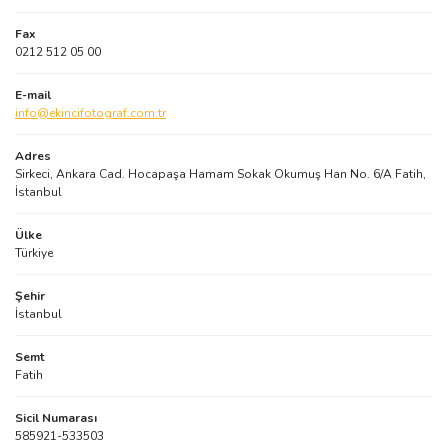
Fax
0212 512 05 00
E-mail
info@ekincifotograf.com.tr
Adres
Sirkeci, Ankara Cad. Hocapaşa Hamam Sokak Okumuş Han No. 6/A Fatih,
İstanbul
Ülke
Türkiye
Şehir
İstanbul
Semt
Fatih
Sicil Numarası
585921-533503