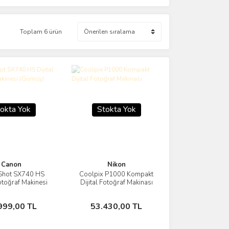
Toplam 6 ürün
okta Yok
Stokta Yok
Canon
Nikon
hot SX740 HS
Coolpix P1000 Kompakt
Görüntüle
Görüntüle
Fotoğraf Makinesi
Dijital Fotoğraf Makinası
(Gümüş)
Stokta Yok
Stokta Yok
999,00 TL
53.430,00 TL