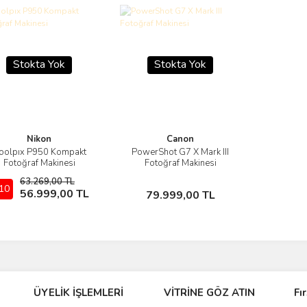
Stokta Yok
Stokta Yok
Nikon
Canon
oolpıx P950 Kompakt
PowerShot G7 X Mark III
Görüntüle
Görüntüle
Fotoğraf Makinesi
Fotoğraf Makinesi
63.269,00 TL
10
Stokta Yok
Stokta Yok
56.999,00 TL
79.999,00 TL
ÜYELİK İŞLEMLERİ
VİTRİNE GÖZ ATIN
Fı