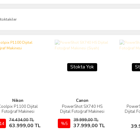
toktakiler
Stokta Yok
St
Nikon
Canon
oolpix P1100 Dijital
PowerShot SX740 HS
PowerS
Görüntüle
Görüntüle
Fotoğraf Makinesi
Dijital Fotoğraf Makinesi
Dijital 
(Siyah)
74.434,00 TL
39.999,00 TL
14
Sepete Ekle
%5
Stokta Yok
63.999,00 TL
37.999,00 TL
39.