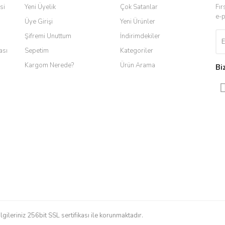
si
Yeni Üyelik
Çok Satanlar
Fır
e-p
Üye Girişi
Yeni Ürünler
Şifremi Unuttum
İndirimdekiler
ası
Sepetim
Kategoriler
Kargom Nerede?
Ürün Arama
Bi
ilgileriniz 256bit SSL sertifikası ile korunmaktadır.