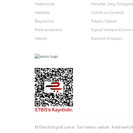
Hakkımızda
Mesafeli Satış Sözleşme
Markalar
Gizlilik ve Güvenlik
Bayilerimiz
Tüketici Hakları
Referanslarımız
Kişisel Verilerin Korunm
İletişim
Kullanım Koşulları
© Ekincifotograf.com.tr. Tüm hakları saklıdır. Kredi kartı b