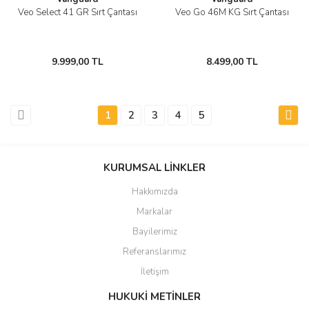
Veo Select 41 GR Sırt Çantası
Veo Go 46M KG Sırt Çantası
9.999,00 TL
8.499,00 TL
1
2
3
4
5
KURUMSAL LİNKLER
Hakkımızda
Markalar
Bayilerimiz
Referanslarımız
İletişim
HUKUKİ METİNLER