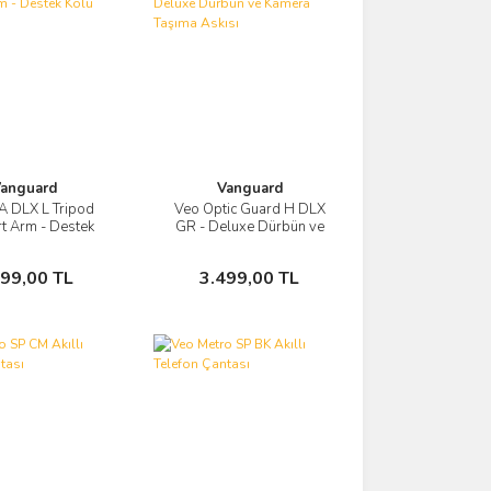
anguard
Vanguard
A DLX L Tripod
Veo Optic Guard H DLX
Görüntüle
Görüntüle
t Arm - Destek
GR - Deluxe Dürbün ve
Kolu
Kamera Taşıma Askısı
Sepete Ekle
Sepete Ekle
799,00 TL
3.499,00 TL