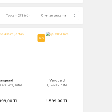
Toplam 272 ürün
Yeni
anguard
Vanguard
e 48 Sırt Çantası
QS-60S Plate
Görüntüle
Görüntüle
Sepete Ekle
Sepete Ekle
999,00 TL
1.599,00 TL