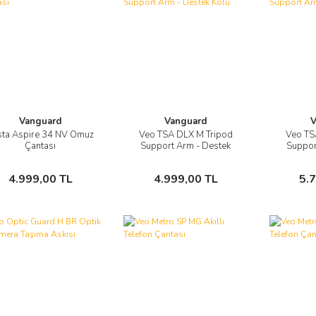
Vanguard
Vanguard
V
sta Aspire 34 NV Omuz
Veo TSA DLX M Tripod
Veo TS
Görüntüle
Görüntüle
Çantası
Support Arm - Destek
Suppor
Kolu
Sepete Ekle
Sepete Ekle
4.999,00 TL
4.999,00 TL
5.