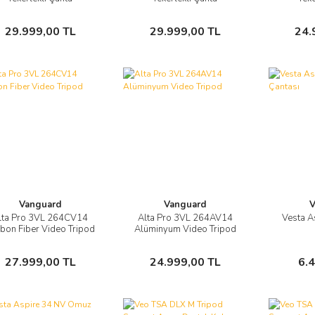
Sepete Ekle
Sepete Ekle
29.999,00 TL
29.999,00 TL
24.
Vanguard
Vanguard
V
lta Pro 3VL 264CV14
Alta Pro 3VL 264AV14
Vesta A
Görüntüle
Görüntüle
bon Fiber Video Tripod
Alüminyum Video Tripod
Sepete Ekle
Sepete Ekle
27.999,00 TL
24.999,00 TL
6.