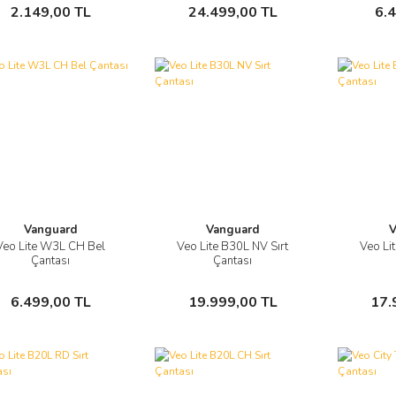
Sepete Ekle
Sepete Ekle
2.149,00 TL
24.499,00 TL
6.
Vanguard
Vanguard
V
Veo Lite W3L CH Bel
Veo Lite B30L NV Sırt
Veo Li
Görüntüle
Görüntüle
Çantası
Çantası
Sepete Ekle
Sepete Ekle
6.499,00 TL
19.999,00 TL
17.