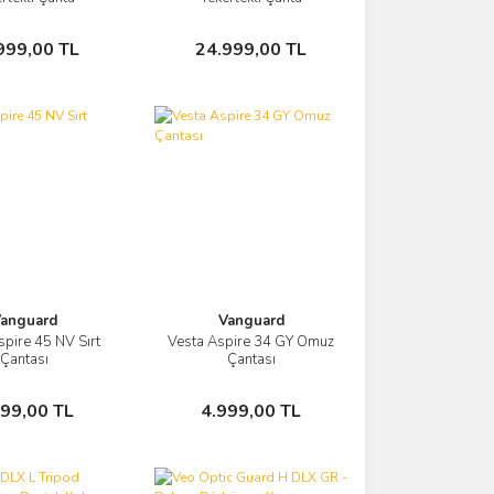
Sepete Ekle
Sepete Ekle
999,00 TL
24.999,00 TL
anguard
Vanguard
spire 45 NV Sırt
Vesta Aspire 34 GY Omuz
Görüntüle
Görüntüle
Çantası
Çantası
Sepete Ekle
Sepete Ekle
499,00 TL
4.999,00 TL