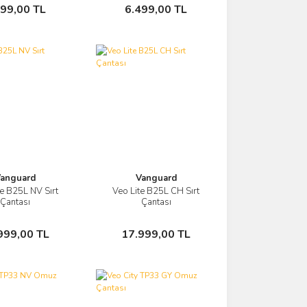
Sepete Ekle
Sepete Ekle
499,00 TL
6.499,00 TL
anguard
Vanguard
te B25L NV Sırt
Veo Lite B25L CH Sırt
Görüntüle
Görüntüle
Çantası
Çantası
Sepete Ekle
Sepete Ekle
999,00 TL
17.999,00 TL