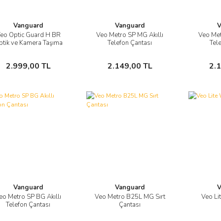
Vanguard
Vanguard
V
eo Optic Guard H BR
Veo Metro SP MG Akıllı
Veo Met
Görüntüle
Görüntüle
ptik ve Kamera Taşıma
Telefon Çantası
Tel
Askısı
Sepete Ekle
Sepete Ekle
2.999,00 TL
2.149,00 TL
2.
Vanguard
Vanguard
V
eo Metro SP BG Akıllı
Veo Metro B25L MG Sırt
Veo Li
Görüntüle
Görüntüle
Telefon Çantası
Çantası