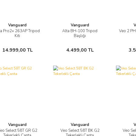
Vanguard
Vanguard
V
ta Pro2+ 263AP Tripod
Alta BH-100 Tripod
Veo 2 PH
Görüntüle
Görüntüle
Kiti
Başlığı
Sepete Ekle
Sepete Ekle
14.999,00 TL
4.499,00 TL
3.
Vanguard
Vanguard
V
eo Select 58T GR G2
Veo Select 58T BK G2
Veo Se
Görüntüle
Görüntüle
Tekerlekli Çanta
Tekerlekli Çanta
Teke