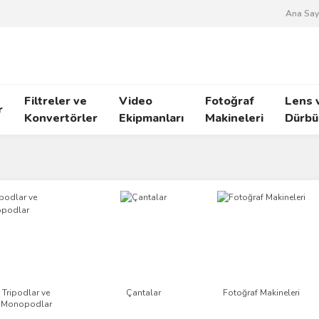
Ana Say
Filtreler ve
Video
Fotoğraf
Lens 
r
Konvertörler
Ekipmanları
Makineleri
Dürbü
Tripodlar ve
Çantalar
Fotoğraf Makineleri
Monopodlar