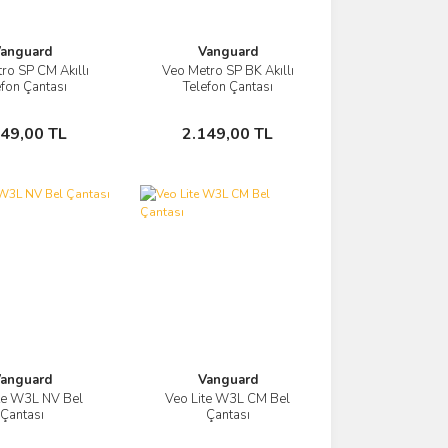
anguard
Vanguard
ro SP CM Akıllı
Veo Metro SP BK Akıllı
Görüntüle
Görüntüle
efon Çantası
Telefon Çantası
Sepete Ekle
Sepete Ekle
149,00 TL
2.149,00 TL
anguard
Vanguard
te W3L NV Bel
Veo Lite W3L CM Bel
Görüntüle
Görüntüle
Çantası
Çantası