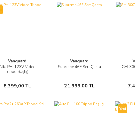
i
Vanguard
Vanguard
V
Alta PH-123V Video
Supreme 46F Sert Çanta
GH-300
Görüntüle
Görüntüle
Tripod Başlığı
Sepete Ekle
Sepete Ekle
8.399,00 TL
21.999,00 TL
7.
Yeni