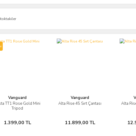
toktakiler
i
Vanguard
Vanguard
V
sta TT1 Rose Gold Mini
Alta Rise 45 Sırt Çantası
Alta Ris
Görüntüle
Görüntüle
Tripod
Sepete Ekle
Sepete Ekle
1.399,00 TL
11.899,00 TL
12.