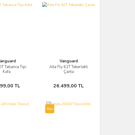
anguard
Vanguard
T Tabanca Tipi
Alta Fly 62T Tekerlekli
Görüntüle
Görüntüle
Kafa
Çanta
Sepete Ekle
Sepete Ekle
499,00 TL
26.499,00 TL
Yeni