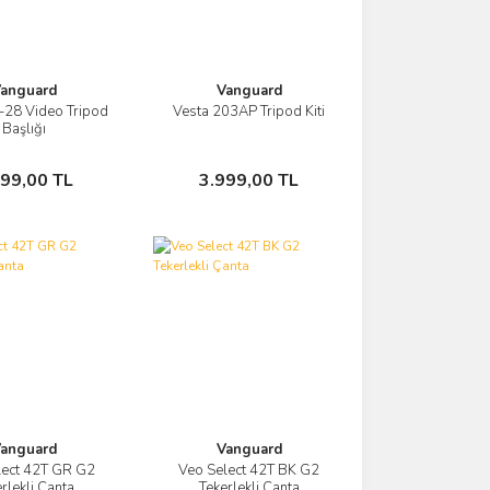
anguard
Vanguard
-28 Video Tripod
Vesta 203AP Tripod Kiti
Görüntüle
Görüntüle
Başlığı
Sepete Ekle
Sepete Ekle
599,00 TL
3.999,00 TL
anguard
Vanguard
lect 42T GR G2
Veo Select 42T BK G2
Görüntüle
Görüntüle
rlekli Çanta
Tekerlekli Çanta