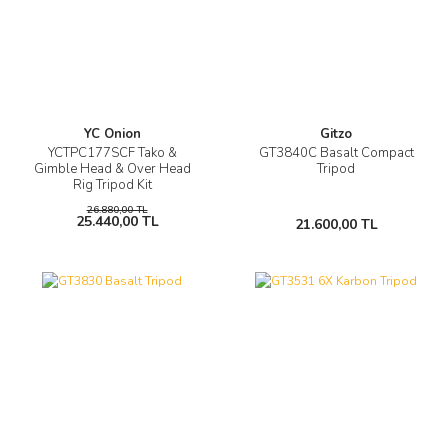
YC Onion
Gitzo
YCTPC177SCF Tako &
GT3840C Basalt Compact
Gimble Head & Over Head
Tripod
Rig Tripod Kit
26.880,00 TL
25.440,00 TL
21.600,00 TL