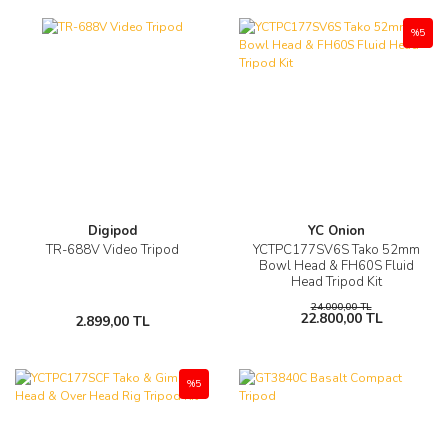
%5
Digipod
YC Onion
TR-688V Video Tripod
YCTPC177SV6S Tako 52mm
Bowl Head & FH60S Fluid
Head Tripod Kit
24.000,00 TL
22.800,00 TL
2.899,00 TL
%5