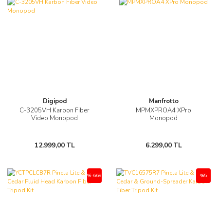
Digipod
Manfrotto
C-3205VH Karbon Fiber
MPMXPROA4 XPro
Video Monopod
Monopod
12.999,00 TL
6.299,00 TL
%-669
%5