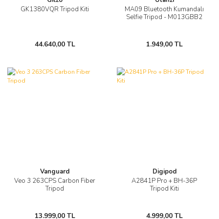
GK1380VQR Tripod Kiti
MA09 Bluetooth Kumandalı
Selfie Tripod - M013GBB2
44.640,00 TL
1.949,00 TL
Vanguard
Digipod
Veo 3 263CPS Carbon Fiber
A2841P Pro + BH-36P
Tripod
Tripod Kiti
13.999,00 TL
4.999,00 TL