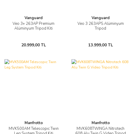
Vanguard
Vanguard
Veo 3+ 263AP Premium
Veo 3 263APS Alüminyum
Alüminyum Tripod Kiti
Tripod
20.999,00 TL
13.999,00 TL
Manfrotto
Manfrotto
MVK500AM Telescopıc Twın
MVK608TWINGA Nitrotech
Leg System Tripod Kiti
608 Alu Twin G Video Tripod