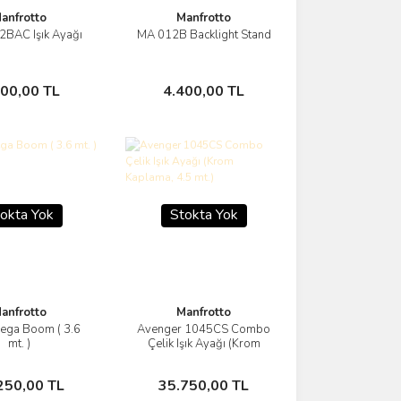
anfrotto
Manfrotto
BAC Işık Ayağı
MA 012B Backlight Stand
Görüntüle
Görüntüle
Sepete Ekle
Sepete Ekle
500,00 TL
4.400,00 TL
okta Yok
Stokta Yok
anfrotto
Manfrotto
ega Boom ( 3.6
Avenger 1045CS Combo
Görüntüle
Görüntüle
mt. )
Çelik Işık Ayağı (Krom
Kaplama, 4.5 mt.)
Stokta Yok
Stokta Yok
250,00 TL
35.750,00 TL