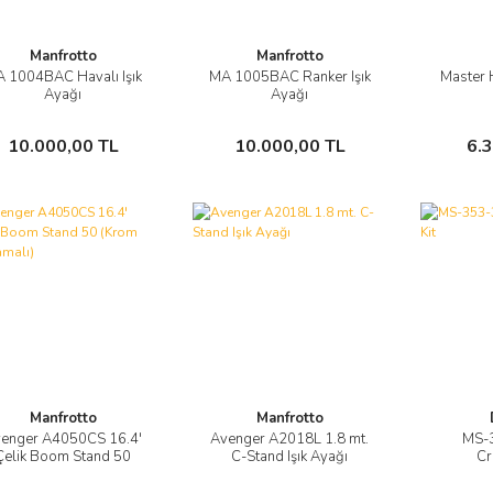
Manfrotto
Manfrotto
 1004BAC Havalı Işık
MA 1005BAC Ranker Işık
Master H
Görüntüle
Görüntüle
Ayağı
Ayağı
Sepete Ekle
Sepete Ekle
10.000,00 TL
10.000,00 TL
6.
Manfrotto
Manfrotto
enger A4050CS 16.4'
Avenger A2018L 1.8 mt.
MS-
Görüntüle
Görüntüle
Çelik Boom Stand 50
C-Stand Işık Ayağı
Cr
(Krom Kaplamalı)