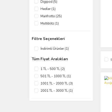
Digipod (5)
Hedler (1)
Manfrotto (25)
Multiblitz (1)
Syyd (2)
YC Onion (1)
Filtre Seçenekleri
İndirimli Ürünler (1)
Tüm Fiyat Aralıkları
S
1 TL - 500 TL (2)
501 TL - 1000 TL (1)
1001 TL - 2000 TL (3)
2001 TL - 3000 TL (1)
3001 TL - 4000 TL (2)
4000 TL ve üzeri (26)