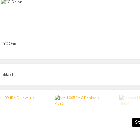
YC Onion
toktakiler
St