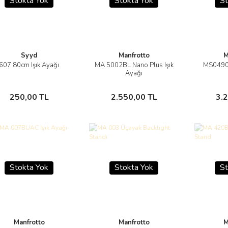
Stokta Yok
Stokta Yok
St
Syyd
Manfrotto
M
607 80cm Işık Ayağı
MA 5002BL Nano Plus Işık
MS0490A
Görüntüle
Görüntüle
Ayağı
Stokta Yok
Stokta Yok
250,00 TL
2.550,00 TL
3.
Stokta Yok
Stokta Yok
St
Manfrotto
Manfrotto
M