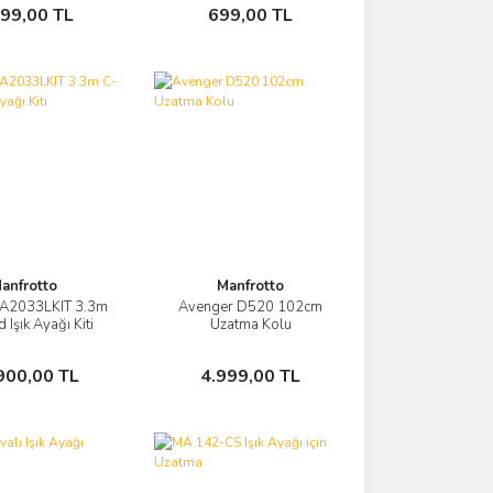
Sepete Ekle
Sepete Ekle
999,00 TL
699,00 TL
anfrotto
Manfrotto
 A2033LKIT 3.3m
Avenger D520 102cm
Görüntüle
Görüntüle
 Işık Ayağı Kiti
Uzatma Kolu
Sepete Ekle
Sepete Ekle
900,00 TL
4.999,00 TL