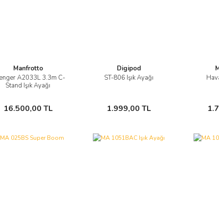
Manfrotto
Digipod
M
enger A2033L 3.3m C-
ST-806 Işık Ayağı
Hava
Görüntüle
Görüntüle
Stand Işık Ayağı
Sepete Ekle
Sepete Ekle
16.500,00 TL
1.999,00 TL
1.