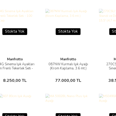
Stokta Yok
Stokta Yok
St
Manfrotto
Manfrotto
M
G Sinema Işık Ayakları
087NW Kurmalı Işık Ayağı
270CS
Görüntüle
Görüntüle
in Frenli Tekerlek Seti -
(Krom Kaplama, 3.6 mt.)
Sine
100 mm Çap
Dengelem
Stokta Yok
Stokta Yok
8.250,00 TL
77.000,00 TL
38.