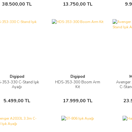
Sepete Ekle
Sepete Ekle
38.500,00 TL
13.750,00 TL
9.
Digipod
Digipod
M
-353-330 C-Stand Işık
HDS-353-300 Boom Arm
Avenger
Görüntüle
Görüntüle
Ayağı
Kit
C-Stand
Sepete Ekle
Sepete Ekle
5.499,00 TL
17.999,00 TL
23.