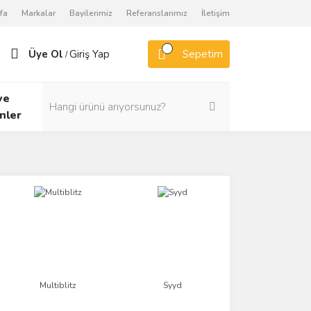
fa
Markalar
Bayilerimiz
Referanslarımız
İletişim
Üye Ol
Giriş Yap
Sepetim
/
ve
nler
Multiblitz
Syyd