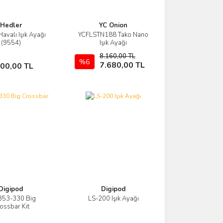
Hedler
YC Onion
avalı Işık Ayağı
YCFLSTN188 Tako Nano
Görüntüle
Görüntüle
(9554)
Işık Ayağı
8.160,00 TL
Stokta Yok
%6
Sepete Ekle
7.680,00 TL
300,00 TL
Digipod
Digipod
353-330 Big
LS-200 Işık Ayağı
Görüntüle
Görüntüle
ossbar Kit