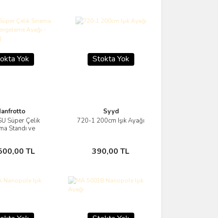
okta Yok
Stokta Yok
anfrotto
Syyd
U Süper Çelik
720-1 200cm Işık Ayağı
Görüntüle
Görüntüle
ma Standı ve
e Ayağı - 15,5'
(4,7 m)
Stokta Yok
Stokta Yok
500,00 TL
390,00 TL