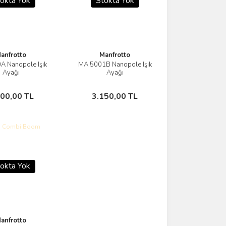
okta Yok
Stokta Yok
anfrotto
Manfrotto
 Nanopole Işık
MA 5001B Nanopole Işık
Görüntüle
Görüntüle
Ayağı
Ayağı
Stokta Yok
Stokta Yok
200,00 TL
3.150,00 TL
okta Yok
anfrotto