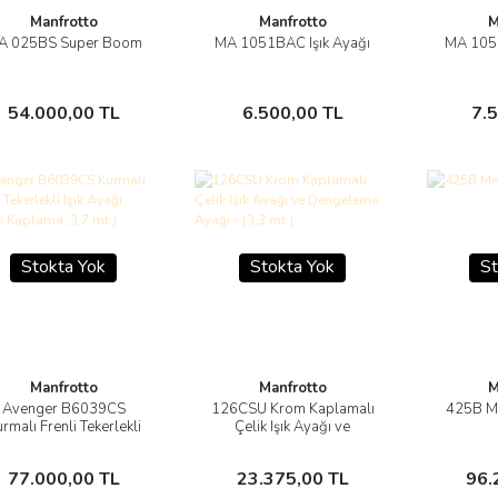
Manfrotto
Manfrotto
M
A 025BS Super Boom
MA 1051BAC Işık Ayağı
MA 1052
Görüntüle
Görüntüle
Sepete Ekle
Sepete Ekle
54.000,00 TL
6.500,00 TL
7.
Stokta Yok
Stokta Yok
St
Manfrotto
Manfrotto
M
Avenger B6039CS
126CSU Krom Kaplamalı
425B M
Görüntüle
Görüntüle
rmalı Frenli Tekerlekli
Çelik Işık Ayağı ve
k Ayağı (Krom Kaplama,
Dengeleme Ayağı - (3,3
3,7 mt.)
mt.)
Stokta Yok
Stokta Yok
77.000,00 TL
23.375,00 TL
96.