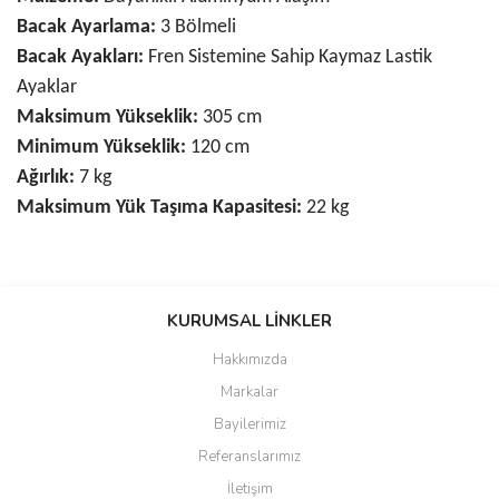
Bacak Ayarlama:
3 Bölmeli
Bacak Ayakları:
Fren Sistemine Sahip Kaymaz Lastik
Ayaklar
Maksimum Yükseklik:
305 cm
Minimum Yükseklik:
120 cm
Ağırlık:
7 kg
Maksimum Yük Taşıma Kapasitesi:
22 kg
Bu ürünün fiyat bilgisi, resim, ürün açıklamalarında ve diğer
konularda yetersiz gördüğünüz noktaları öneri formunu kullanarak
KURUMSAL LİNKLER
tarafımıza iletebilirsiniz.
Görüş ve önerileriniz için teşekkür ederiz.
Hakkımızda
Markalar
Ürün resmi kalitesiz, bozuk veya görüntülenemiyor.
Bayilerimiz
Ürün açıklamasında eksik bilgiler bulunuyor.
Referanslarımız
Ürün bilgilerinde hatalar bulunuyor.
İletişim
Ürün fiyatı diğer sitelerden daha pahalı.