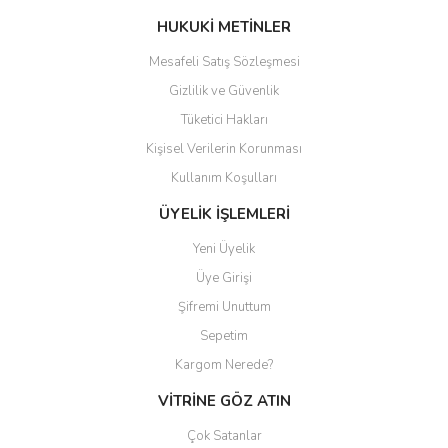
Bu ürüne benzer farklı alternatifler olmalı.
HUKUKİ METİNLER
Mesafeli Satış Sözleşmesi
Gizlilik ve Güvenlik
Tüketici Hakları
Kişisel Verilerin Korunması
Gönder
Kullanım Koşulları
ÜYELİK İŞLEMLERİ
Yeni Üyelik
Üye Girişi
Şifremi Unuttum
Sepetim
Kargom Nerede?
VİTRİNE GÖZ ATIN
Çok Satanlar