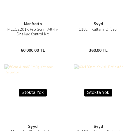
Manfrotto
Syyd
MLLC2201K Pro Scrim All-In-
110cm Katlanır Difüzör
One Işık Kontrol Kiti
60.000,00 TL
360,00 TL
Stokta Yok
Stokta Yok
Syyd
Syyd