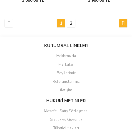
3.000,00 TL
3.900,00 TL
1
2
KURUMSAL LİNKLER
Hakkımızda
Markalar
Bayilerimiz
Referanslarımız
İletişim
HUKUKİ METİNLER
Mesafeli Satış Sözleşmesi
Gizlilik ve Güvenlik
Tüketici Hakları