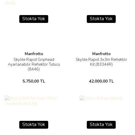
Stokta Yok
Stokta Yok
Manfrotto
Manfrotto
Skylite Rapid Griphead
Skylite Rapid 3x3m Reflektör
Ayarlanabilir Reflektör Tutucu
Kit (83344R)
(8446)
5.750,00 TL
42.000,00 TL
Stokta Yok
Stokta Yok