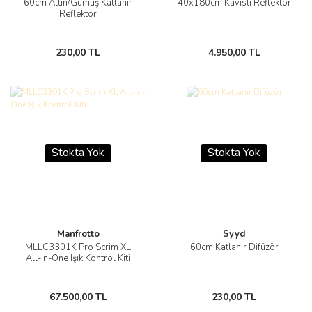
60cm Altın/Gümüş Katlanır
40x180cm Kavisli Reflektör
Reflektör
230,00 TL
4.950,00 TL
Stokta Yok
Stokta Yok
Manfrotto
Syyd
MLLC3301K Pro Scrim XL
60cm Katlanır Difüzör
All-In-One Işık Kontrol Kiti
67.500,00 TL
230,00 TL