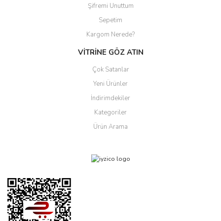
Şifremi Unuttum
Sepetim
Kargom Nerede?
VİTRİNE GÖZ ATIN
Çok Satanlar
Yeni Ürünler
İndirimdekiler
Kategoriler
Ürün Arama