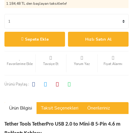
1.184,48 TL den başlayan taksitlerle!
Sepete Ekle
Hızlı Satın Al
Tavsiye Et
Yorum Yaz
Fiyat Alarmı
Ürünü Paylaş :
Ürün Bilgisi
Taksit Seçenekleri
Önerileriniz
Tether Tools TetherPro USB 2.0 to Mini-B 5-Pin 4.6 m