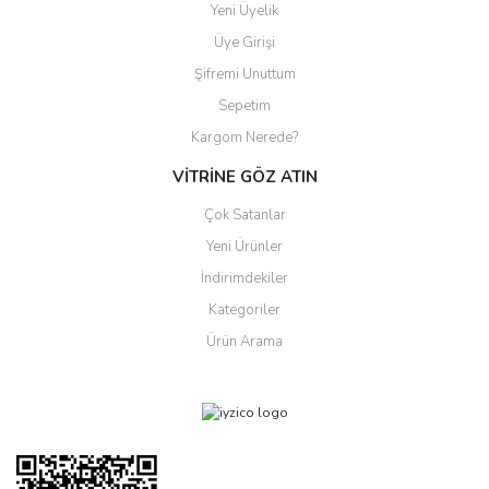
Yeni Üyelik
Üye Girişi
Şifremi Unuttum
Sepetim
Kargom Nerede?
VİTRİNE GÖZ ATIN
Çok Satanlar
Yeni Ürünler
İndirimdekiler
Kategoriler
Ürün Arama