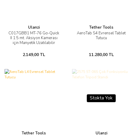
Ulanzi
Tether Tools
C017GBB1 MT-76 Go-Quick
AeroTab S4 Evrensel Tablet
II 1.5 mt. Aksiyon Kamerası
Tutucu
için Manyetik Uzatılabilir
Selfie Çubuğu
2.149,00 TL
11.280,00 TL
Stokta Yok
Tether Tools
Ulanzi