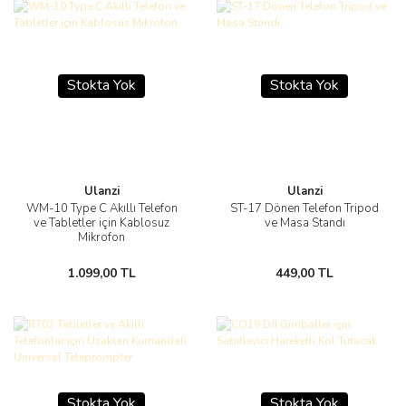
Stokta Yok
Stokta Yok
Ulanzi
Ulanzi
WM-10 Type C Akıllı Telefon
ST-17 Dönen Telefon Tripod
ve Tabletler için Kablosuz
ve Masa Standı
Mikrofon
1.099,00 TL
449,00 TL
Stokta Yok
Stokta Yok