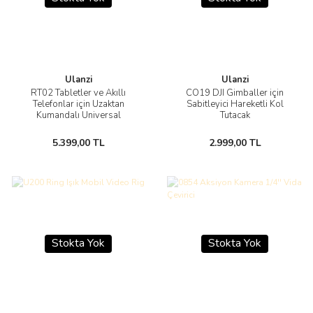
Ulanzi
Ulanzi
RT02 Tabletler ve Akıllı
CO19 DJI Gimballer için
Telefonlar için Uzaktan
Sabitleyici Hareketli Kol
Kumandalı Universal
Tutacak
Teleprompter
5.399,00 TL
2.999,00 TL
Stokta Yok
Stokta Yok