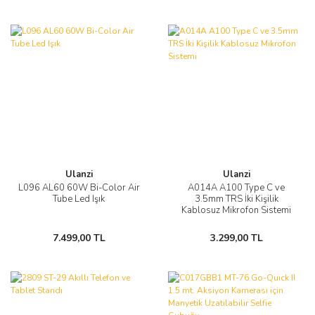
Ulanzi
Ulanzi
L096 AL60 60W Bi-Color Air
A014A A100 Type C ve
Tube Led Işık
3.5mm TRS İki Kişilik
Kablosuz Mikrofon Sistemi
7.499,00 TL
3.299,00 TL