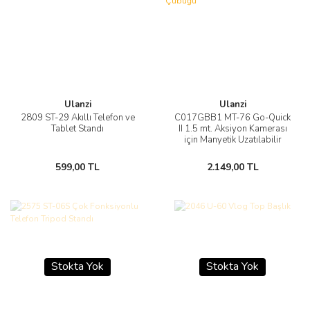
Ulanzi
Ulanzi
2809 ST-29 Akıllı Telefon ve
C017GBB1 MT-76 Go-Quick
Tablet Standı
II 1.5 mt. Aksiyon Kamerası
için Manyetik Uzatılabilir
Selfie Çubuğu
599,00 TL
2.149,00 TL
Stokta Yok
Stokta Yok