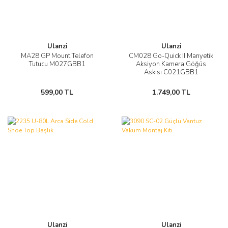
Ulanzi
Ulanzi
MA28 GP Mount Telefon
CM028 Go-Quick II Manyetik
Tutucu M027GBB1
Aksiyon Kamera Göğüs
Askısı C021GBB1
599,00 TL
1.749,00 TL
Ulanzi
Ulanzi