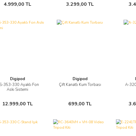
Sepete Ekle
Sepete Ekle
4.999,00 TL
3.299,00 TL
3.
Digipod
Digipod
S-353-330 Ayaklı Fon
Çift Kanatlı Kum Torbası
A-32
Görüntüle
Görüntüle
Askı Sistemi
Sepete Ekle
Sepete Ekle
12.999,00 TL
699,00 TL
3.