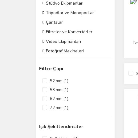
Stüdyo Ekipmanları
Tripodlar ve Monopodlar
Çantalar
Filtreler ve Konvertörler
Video Ekipmanları
Fot
Fotoğraf Makineleri
Filtre Çapı
S
52 mm (1)
58 mm (1)
62 mm (1)
72 mm (1)
77 mm (1)
82 mm (1)
Işık Şekillendiriciler