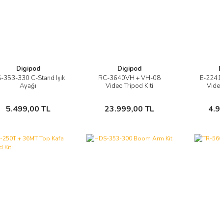
Digipod
Digipod
-353-330 C-Stand Işık
RC-3640VH + VH-08
E-224
Görüntüle
Görüntüle
Ayağı
Video Tripod Kiti
Vide
Sepete Ekle
Sepete Ekle
5.499,00 TL
23.999,00 TL
4.