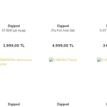
Digipod
Digipod
ST-806 Işık Ayağı
3'lü Fon Askı Seti
S-07
Görüntüle
Görüntüle
Sepete Ekle
Sepete Ekle
1.999,00 TL
4.999,00 TL
3
Digipod
Digipod