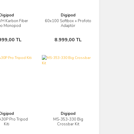
Digipod
Digipod
H Karbon Fiber
60x100 Softbox + Profoto
Görüntüle
Görüntüle
eo Monopod
Adaptör
Sepete Ekle
Sepete Ekle
999,00 TL
8.999,00 TL
Digipod
Digipod
30P Pro Tripod
MS-353-330 Big
Görüntüle
Görüntüle
Kiti
Crossbar Kit