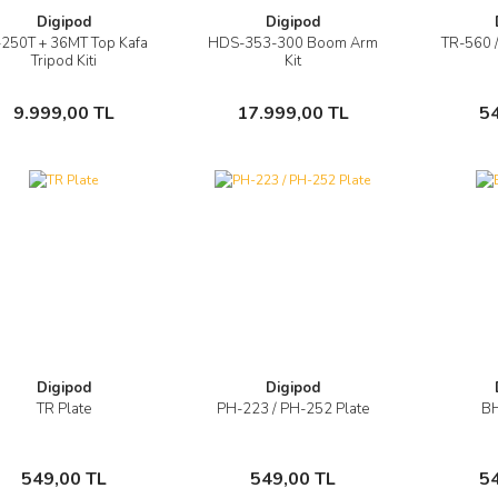
Digipod
Digipod
-250T + 36MT Top Kafa
HDS-353-300 Boom Arm
TR-560 /
Görüntüle
Görüntüle
Tripod Kiti
Kit
Sepete Ekle
Sepete Ekle
9.999,00 TL
17.999,00 TL
5
Digipod
Digipod
TR Plate
PH-223 / PH-252 Plate
BH
Görüntüle
Görüntüle
Sepete Ekle
Sepete Ekle
549,00 TL
549,00 TL
5