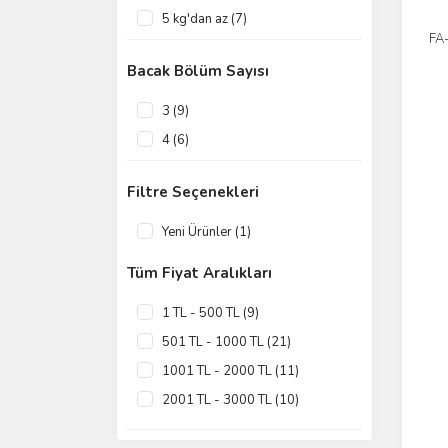
5 kg'dan az (7)
FA
Bacak Bölüm Sayısı
3 (9)
4 (6)
Filtre Seçenekleri
Yeni Ürünler (1)
Tüm Fiyat Aralıkları
1 TL - 500 TL (9)
501 TL - 1000 TL (21)
1001 TL - 2000 TL (11)
2001 TL - 3000 TL (10)
3001 TL - 4000 TL (7)