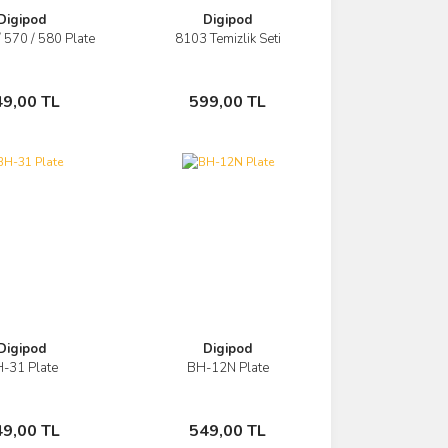
Digipod
Digipod
 570 / 580 Plate
8103 Temizlik Seti
Görüntüle
Görüntüle
Sepete Ekle
Sepete Ekle
49,00 TL
599,00 TL
Digipod
Digipod
-31 Plate
BH-12N Plate
Görüntüle
Görüntüle
Sepete Ekle
Sepete Ekle
49,00 TL
549,00 TL