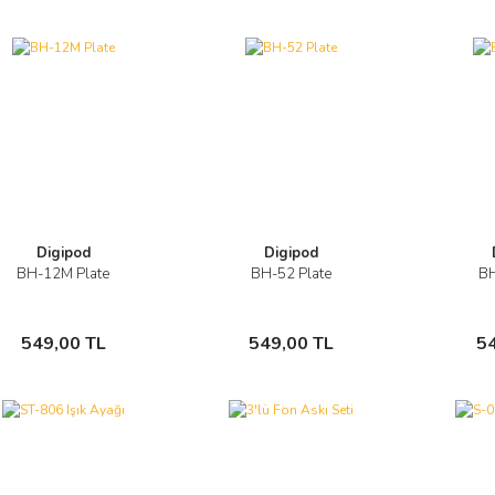
Digipod
Digipod
BH-12M Plate
BH-52 Plate
BH
Görüntüle
Görüntüle
Sepete Ekle
Sepete Ekle
549,00 TL
549,00 TL
5