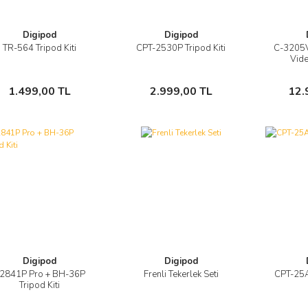
Digipod
Digipod
TR-564 Tripod Kiti
CPT-2530P Tripod Kiti
C-3205V
Görüntüle
Görüntüle
Vid
Sepete Ekle
Sepete Ekle
1.499,00 TL
2.999,00 TL
12.
Digipod
Digipod
2841P Pro + BH-36P
Frenli Tekerlek Seti
CPT-25A
Görüntüle
Görüntüle
Tripod Kiti