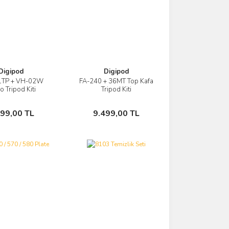
Digipod
Digipod
1TP + VH-02W
FA-240 + 36MT Top Kafa
Görüntüle
Görüntüle
o Tripod Kiti
Tripod Kiti
Sepete Ekle
Sepete Ekle
999,00 TL
9.499,00 TL