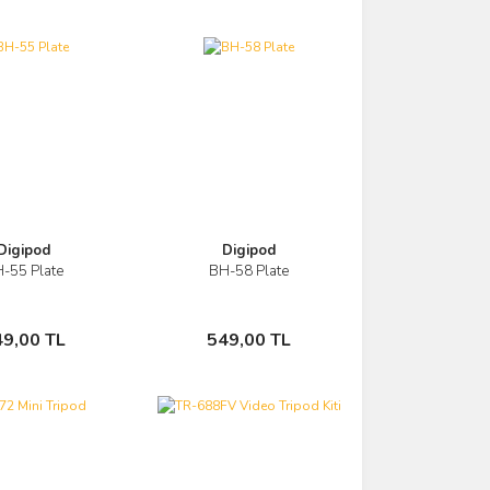
Digipod
Digipod
-55 Plate
BH-58 Plate
Görüntüle
Görüntüle
Sepete Ekle
Sepete Ekle
49,00 TL
549,00 TL