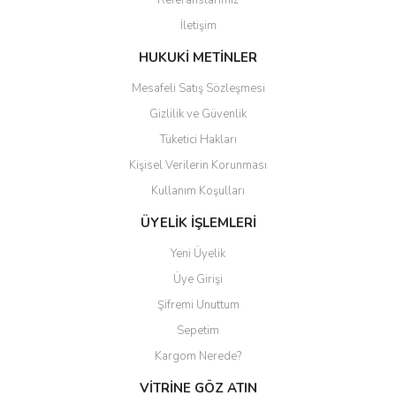
Referanslarımız
Ürün bilgilerinde hatalar bulunuyor.
İletişim
Ürün fiyatı diğer sitelerden daha pahalı.
Bu ürüne benzer farklı alternatifler olmalı.
HUKUKİ METİNLER
Mesafeli Satış Sözleşmesi
Gizlilik ve Güvenlik
Tüketici Hakları
Kişisel Verilerin Korunması
Gönder
Kullanım Koşulları
ÜYELİK İŞLEMLERİ
Yeni Üyelik
Üye Girişi
Şifremi Unuttum
Sepetim
Kargom Nerede?
VİTRİNE GÖZ ATIN