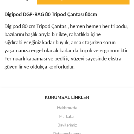
Digipod DGP-BAG 80 Tripod Çantası 80cm
Digipod 80 cm Tripod Çantası, hemen hemen her tripodu,
bazılarını başlıklarıyla birlikte, rahatlıkla içine
sığdırabileceğiniz kadar büyük, ancak taşırken sorun
yaşamanıza engel olacak kadar da küçük ve ergonomiktir.
Fermuarlı kapaması ve pedli iç yüzeyi sayesinde ekstra
güvenilir ve oldukça konforludur.
Bu ürünün fiyat bilgisi, resim, ürün açıklamalarında ve diğer
konularda yetersiz gördüğünüz noktaları öneri formunu kullanarak
KURUMSAL LİNKLER
tarafımıza iletebilirsiniz.
Görüş ve önerileriniz için teşekkür ederiz.
Hakkımızda
Markalar
Ürün resmi kalitesiz, bozuk veya görüntülenemiyor.
Bayilerimiz
Ürün açıklamasında eksik bilgiler bulunuyor.