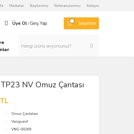
fa
Markalar
Bayilerimiz
Referanslarımız
İletişim
Üye Ol
Giriş Yap
Sepetim
/
ve
nler
y TP23 NV Omuz Çantası
 TL
Omuz Çantaları
Vanguard
VNG-00269