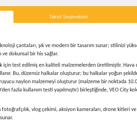
Taksit Seçenekleri
oloji çantaları, şık ve modern bir tasarım sunar; stilinizi yüksel
 ve dokunsal bir his sağlar.
çin test edilmiş en kaliteli malzemelerden üretilmiştir. Hava dok
anır. Bu, düzensiz halkalar oluşturur; bu halkalar yoğun şekilde
ruyucu naylon malzemeyi oluşturur (malzeme bir noktada 10.00
den fazla kullanım testi yapılmıştır) birleştiğinde, VEO City ko
otoğrafçılık, vlog çekimi, aksiyon kameraları, drone kitleri v
sunar.