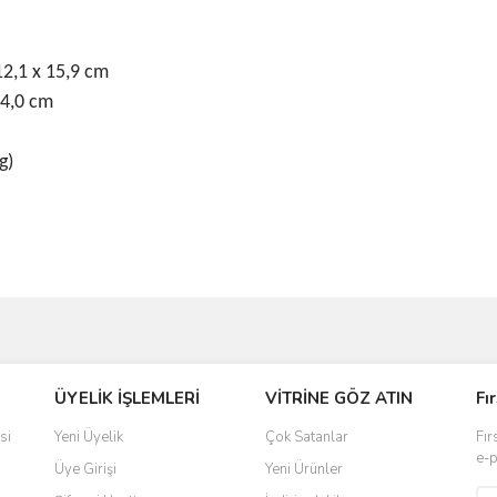
12,1 x 15,9 cm
14,0 cm
g)
ve diğer konularda yetersiz gördüğünüz noktaları öneri formunu kullanarak taraf
ÜYELİK İŞLEMLERİ
VİTRİNE GÖZ ATIN
Fı
r.
si
Yeni Üyelik
Çok Satanlar
Fır
e-p
Üye Girişi
Yeni Ürünler