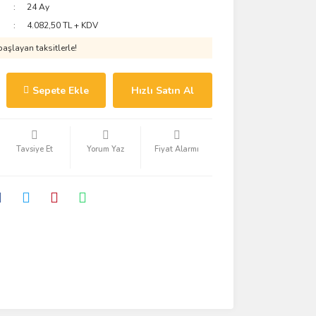
24 Ay
4.082,50 TL + KDV
aşlayan taksitlerle!
Sepete Ekle
Hızlı Satın Al
Tavsiye Et
Yorum Yaz
Fiyat Alarmı