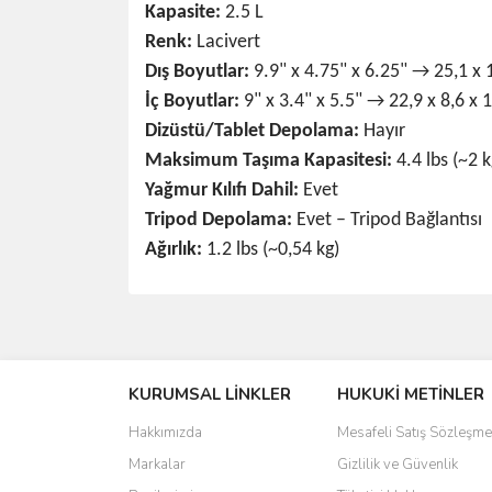
Kapasite:
2.5 L
Renk:
Lacivert
Dış Boyutlar:
9.9" x 4.75" x 6.25" → 25,1 x 
İç Boyutlar:
9" x 3.4" x 5.5" → 22,9 x 8,6 x 
Dizüstü/Tablet Depolama:
Hayır
Maksimum Taşıma Kapasitesi:
4.4 lbs (~2 k
Yağmur Kılıfı Dahil:
Evet
Tripod Depolama:
Evet – Tripod Bağlantısı
Ağırlık:
1.2 lbs (~0,54 kg)
Bu ürünün fiyat bilgisi, resim, ürün açıklamalarında 
Görüş ve önerileriniz için teşekkür ederiz.
KURUMSAL LİNKLER
HUKUKİ METİNLER
Ürün resmi kalitesiz, bozuk veya görüntülenemiyo
Ürün açıklamasında eksik bilgiler bulunuyor.
Hakkımızda
Mesafeli Satış Sözleşme
Ürün bilgilerinde hatalar bulunuyor.
Markalar
Gizlilik ve Güvenlik
Ürün fiyatı diğer sitelerden daha pahalı.