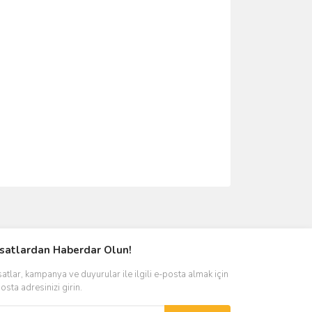
ımıza iletebilirsiniz.
rsatlardan Haberdar Olun!
satlar, kampanya ve duyurular ile ilgili e-posta almak için
osta adresinizi girin.