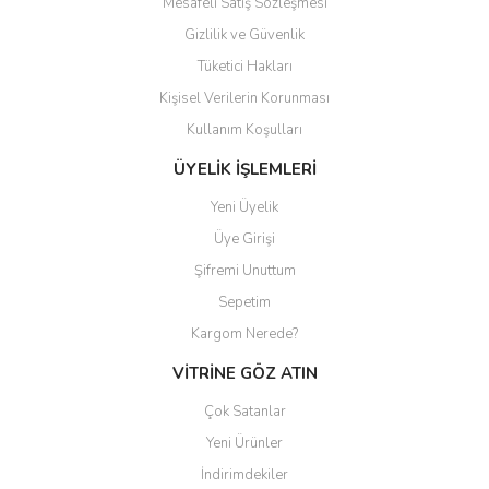
Mesafeli Satış Sözleşmesi
Gizlilik ve Güvenlik
Tüketici Hakları
Kişisel Verilerin Korunması
Gönder
Kullanım Koşulları
ÜYELİK İŞLEMLERİ
Yeni Üyelik
Üye Girişi
Şifremi Unuttum
Sepetim
Kargom Nerede?
VİTRİNE GÖZ ATIN
Çok Satanlar
Yeni Ürünler
İndirimdekiler