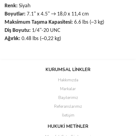
Renk:
Siyah
Boyutlar:
7.1" x 4.5" → 18,0 x 11,4 cm
Maksimum Taşıma Kapasitesi:
6.6 lbs (~3 kg)
Diş Boyutu:
1/4"-20 UNC
Ağırlık:
0.48 lbs (~0,22 kg)
Bu ürünün fiyat bilgisi, resim, ürün açıklamalarında ve diğer
konularda yetersiz gördüğünüz noktaları öneri formunu kullanarak
KURUMSAL LİNKLER
tarafımıza iletebilirsiniz.
Görüş ve önerileriniz için teşekkür ederiz.
Hakkımızda
Markalar
Ürün resmi kalitesiz, bozuk veya görüntülenemiyor.
Bayilerimiz
Ürün açıklamasında eksik bilgiler bulunuyor.
Referanslarımız
Ürün bilgilerinde hatalar bulunuyor.
İletişim
Ürün fiyatı diğer sitelerden daha pahalı.
Bu ürüne benzer farklı alternatifler olmalı.
HUKUKİ METİNLER