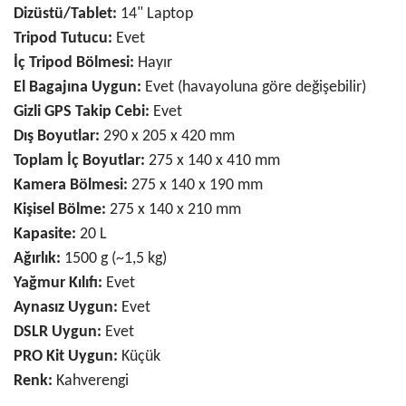
Dizüstü/Tablet:
14" Laptop
Tripod Tutucu:
Evet
İç Tripod Bölmesi:
Hayır
El Bagajına Uygun:
Evet (havayoluna göre değişebilir)
Gizli GPS Takip Cebi:
Evet
Dış Boyutlar:
290 x 205 x 420 mm
Toplam İç Boyutlar:
275 x 140 x 410 mm
Kamera Bölmesi:
275 x 140 x 190 mm
Kişisel Bölme:
275 x 140 x 210 mm
Kapasite:
20 L
Ağırlık:
1500 g (~1,5 kg)
Yağmur Kılıfı:
Evet
Aynasız Uygun:
Evet
DSLR Uygun:
Evet
PRO Kit Uygun:
Küçük
Renk:
Kahverengi