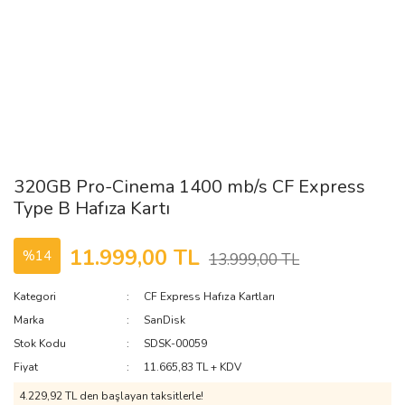
320GB Pro-Cinema 1400 mb/s CF Express
Type B Hafıza Kartı
11.999,00 TL
%14
13.999,00 TL
Kategori
CF Express Hafıza Kartları
Marka
SanDisk
Stok Kodu
SDSK-00059
Fiyat
11.665,83 TL + KDV
4.229,92 TL den başlayan taksitlerle!