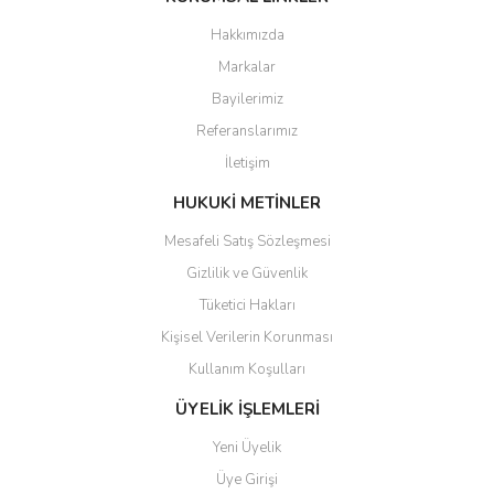
Görüş ve önerileriniz için teşekkür ederiz.
Hakkımızda
Markalar
Ürün resmi kalitesiz, bozuk veya görüntülenemiyor.
Bayilerimiz
Ürün açıklamasında eksik bilgiler bulunuyor.
Referanslarımız
Ürün bilgilerinde hatalar bulunuyor.
İletişim
Ürün fiyatı diğer sitelerden daha pahalı.
Bu ürüne benzer farklı alternatifler olmalı.
HUKUKİ METİNLER
Mesafeli Satış Sözleşmesi
Gizlilik ve Güvenlik
Tüketici Hakları
Kişisel Verilerin Korunması
Gönder
Kullanım Koşulları
ÜYELİK İŞLEMLERİ
Yeni Üyelik
Üye Girişi