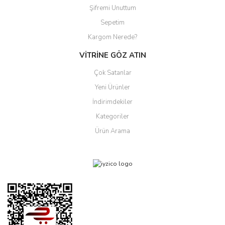
Şifremi Unuttum
Sepetim
Kargom Nerede?
VİTRİNE GÖZ ATIN
Çok Satanlar
Yeni Ürünler
İndirimdekiler
Kategoriler
Ürün Arama