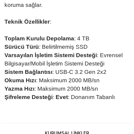
koruma sağlar.
Teknik Özellikler
:
Toplam Kurulu Depolama
: 4
TB
Sürücü Türü
:
Belirtilmemiş SSD
Varsayılan İşletim Sistemi Desteği
:
Evrensel
Bilgisayar/Mobil İşletim Sistemi Desteği
Sistem Bağlantısı
:
USB-C 3.2 Gen 2x2
Okuma Hızı
: Maksimum
2000 MB/sn
Yazma Hızı
: Maksimum
2000 MB/sn
Şifreleme Desteği
:
Evet
: Donanım Tabanlı
Bu ürünün fiyat bilgisi, resim, ürün açıklamalarında ve diğer
konularda yetersiz gördüğünüz noktaları öneri formunu kullanarak
KURUMSAL LİNKLER
tarafımıza iletebilirsiniz.