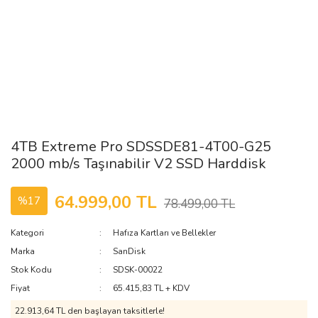
4TB Extreme Pro SDSSDE81-4T00-G25
2000 mb/s Taşınabilir V2 SSD Harddisk
64.999,00 TL
%17
78.499,00 TL
Kategori
Hafıza Kartları ve Bellekler
Marka
SanDisk
Stok Kodu
SDSK-00022
Fiyat
65.415,83 TL + KDV
22.913,64 TL den başlayan taksitlerle!