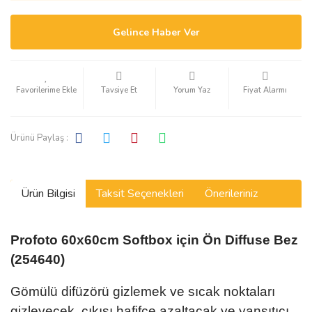
Gelince Haber Ver
Tavsiye Et
Yorum Yaz
Fiyat Alarmı
Ürünü Paylaş :
Ürün Bilgisi
Taksit Seçenekleri
Önerileriniz
Profoto 60x60cm Softbox için Ön Diffuse Bez
(254640)
Gömülü difüzörü gizlemek ve sıcak noktaları
gizleyecek, çıkışı hafifçe azaltacak ve yansıtıcı