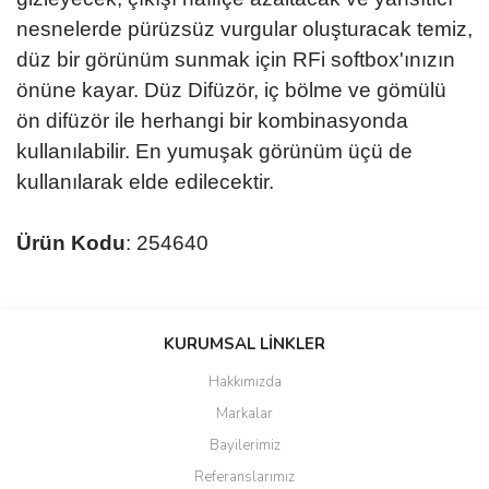
nesnelerde pürüzsüz vurgular oluşturacak temiz,
düz bir görünüm sunmak için RFi softbox'ınızın
önüne kayar. Düz Difüzör, iç bölme ve gömülü
ön difüzör ile herhangi bir kombinasyonda
kullanılabilir. En yumuşak görünüm üçü de
kullanılarak elde edilecektir.
Ürün Kodu
: 254640
Bu ürünün fiyat bilgisi, resim, ürün açıklamalarında ve diğer
konularda yetersiz gördüğünüz noktaları öneri formunu kullanarak
KURUMSAL LİNKLER
tarafımıza iletebilirsiniz.
Görüş ve önerileriniz için teşekkür ederiz.
Hakkımızda
Markalar
Ürün resmi kalitesiz, bozuk veya görüntülenemiyor.
Bayilerimiz
Ürün açıklamasında eksik bilgiler bulunuyor.
Referanslarımız
Ürün bilgilerinde hatalar bulunuyor.