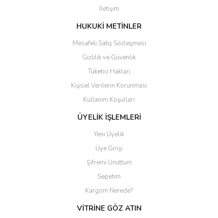
İletişim
Ürün fiyatı diğer sitelerden daha pahalı.
Bu ürüne benzer farklı alternatifler olmalı.
HUKUKİ METİNLER
Mesafeli Satış Sözleşmesi
Gizlilik ve Güvenlik
Tüketici Hakları
Kişisel Verilerin Korunması
Gönder
Kullanım Koşulları
ÜYELİK İŞLEMLERİ
Yeni Üyelik
Üye Girişi
Şifremi Unuttum
Sepetim
Kargom Nerede?
VİTRİNE GÖZ ATIN