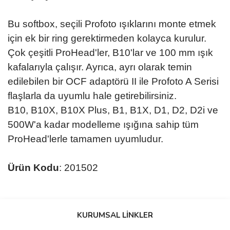
Bu softbox, seçili Profoto ışıklarını monte etmek
için ek bir ring gerektirmeden kolayca kurulur.
Çok çeşitli ProHead'ler, B10'lar ve 100 mm ışık
kafalarıyla çalışır. Ayrıca, ayrı olarak temin
edilebilen bir OCF adaptörü II ile Profoto A Serisi
flaşlarla da uyumlu hale getirebilirsiniz.
B10, B10X, B10X Plus, B1, B1X, D1, D2, D2i ve
500W'a kadar modelleme ışığına sahip tüm
ProHead'lerle tamamen uyumludur.
Ürün Kodu
: 201502
Bu ürünün fiyat bilgisi, resim, ürün açıklamalarında ve diğer
konularda yetersiz gördüğünüz noktaları öneri formunu kullanarak
KURUMSAL LİNKLER
tarafımıza iletebilirsiniz.
Görüş ve önerileriniz için teşekkür ederiz.