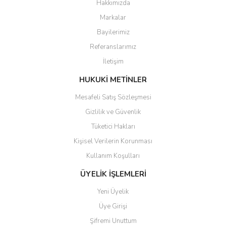
Hakkımızda
Markalar
Ürün resmi kalitesiz, bozuk veya görüntülenemiyor.
Bayilerimiz
Ürün açıklamasında eksik bilgiler bulunuyor.
Referanslarımız
Ürün bilgilerinde hatalar bulunuyor.
İletişim
Ürün fiyatı diğer sitelerden daha pahalı.
Bu ürüne benzer farklı alternatifler olmalı.
HUKUKİ METİNLER
Mesafeli Satış Sözleşmesi
Gizlilik ve Güvenlik
Tüketici Hakları
Kişisel Verilerin Korunması
Gönder
Kullanım Koşulları
ÜYELİK İŞLEMLERİ
Yeni Üyelik
Üye Girişi
Şifremi Unuttum