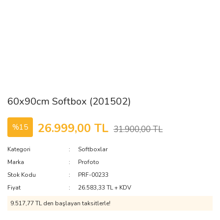
60x90cm Softbox (201502)
26.999,00 TL
%15
31.900,00 TL
Kategori
Softboxlar
Marka
Profoto
Stok Kodu
PRF-00233
Fiyat
26.583,33 TL + KDV
9.517,77 TL den başlayan taksitlerle!