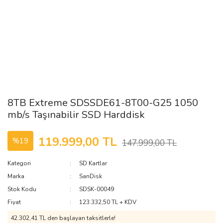
8TB Extreme SDSSDE61-8T00-G25 1050
mb/s Taşınabilir SSD Harddisk
119.999,00 TL
%19
147.999,00 TL
Kategori
SD Kartlar
Marka
SanDisk
Stok Kodu
SDSK-00049
Fiyat
123.332,50 TL + KDV
42.302,41 TL den başlayan taksitlerle!