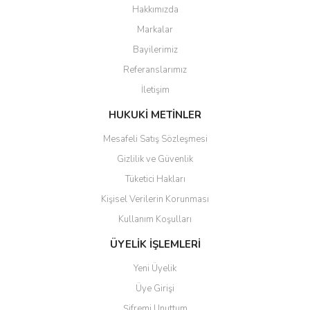
Hakkımızda
Markalar
Ürün resmi kalitesiz, bozuk veya görüntülenemiyor.
Bayilerimiz
Ürün açıklamasında eksik bilgiler bulunuyor.
Referanslarımız
Ürün bilgilerinde hatalar bulunuyor.
İletişim
Ürün fiyatı diğer sitelerden daha pahalı.
Bu ürüne benzer farklı alternatifler olmalı.
HUKUKİ METİNLER
Mesafeli Satış Sözleşmesi
Gizlilik ve Güvenlik
Tüketici Hakları
Kişisel Verilerin Korunması
Gönder
Kullanım Koşulları
ÜYELİK İŞLEMLERİ
Yeni Üyelik
Üye Girişi
Şifremi Unuttum