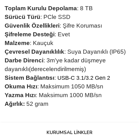
Toplam Kurulu Depolama
: 8
TB
Sürücü Türü
: PCle SSD
Güvenlik Özellikleri
: Şifre Koruması
Şifreleme Desteği
: Evet
Malzeme
: Kauçuk
Çevresel Dayanıklılık
: Suya Dayanıklı (IP65)
Darbe Direnci
: 3m'ye kadar düşmeye
dayanıklı(derecelendirilmemiş)
Sistem Bağlantısı
:
USB-C 3.1/3.2 Gen 2
Okuma Hızı
: Maksimum
1050 MB/sn
Yazma Hızı
: Maksimum
1000 MB/sn
Ağırlık:
52 gram
Bu ürünün fiyat bilgisi, resim, ürün açıklamalarında ve diğer
konularda yetersiz gördüğünüz noktaları öneri formunu kullanarak
KURUMSAL LİNKLER
tarafımıza iletebilirsiniz.
Görüş ve önerileriniz için teşekkür ederiz.