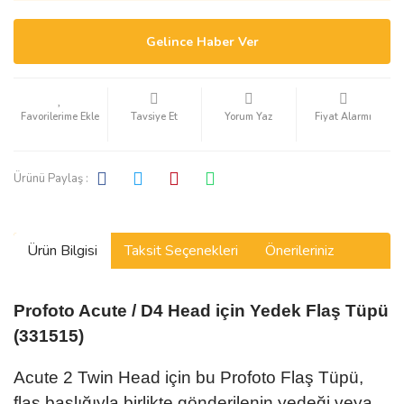
Gelince Haber Ver
Tavsiye Et
Yorum Yaz
Fiyat Alarmı
Ürünü Paylaş :
Ürün Bilgisi
Taksit Seçenekleri
Önerileriniz
Profoto Acute / D4 Head için Yedek Flaş Tüpü
(331515)
Acute 2 Twin Head için bu Profoto Flaş Tüpü,
flaş başlığıyla birlikte gönderilenin yedeği veya