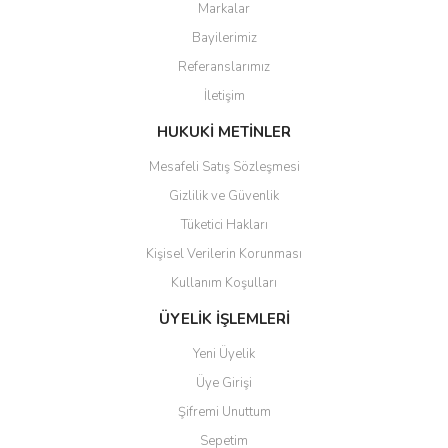
Markalar
Ürün resmi kalitesiz, bozuk veya görüntülenemiyor.
Bayilerimiz
Ürün açıklamasında eksik bilgiler bulunuyor.
Referanslarımız
Ürün bilgilerinde hatalar bulunuyor.
İletişim
Ürün fiyatı diğer sitelerden daha pahalı.
Bu ürüne benzer farklı alternatifler olmalı.
HUKUKİ METİNLER
Mesafeli Satış Sözleşmesi
Gizlilik ve Güvenlik
Tüketici Hakları
Kişisel Verilerin Korunması
Gönder
Kullanım Koşulları
ÜYELİK İŞLEMLERİ
Yeni Üyelik
Üye Girişi
Şifremi Unuttum
Sepetim