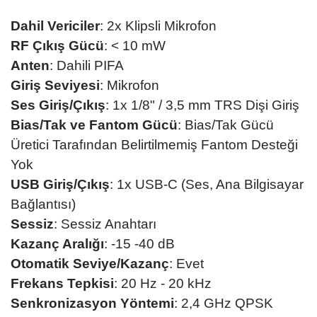
Dahil Vericiler
: 2x Klipsli Mikrofon
RF Çıkış Gücü
: < 10 mW
Anten
: Dahili PIFA
Giriş Seviyesi
: Mikrofon
Ses Giriş/Çıkış
: 1x 1/8" / 3,5 mm TRS Dişi Giriş
Bias/Tak ve Fantom Gücü
: Bias/Tak Gücü
Üretici Tarafından Belirtilmemiş Fantom Desteği
Yok
USB Giriş/Çıkış
: 1x USB-C (Ses, Ana Bilgisayar
Bağlantısı)
Sessiz
: Sessiz Anahtarı
Kazanç Aralığı
: -15 -40 dB
Otomatik Seviye/Kazanç
: Evet
Frekans Tepkisi
: 20 Hz - 20 kHz
Senkronizasyon Yöntemi
: 2,4 GHz QPSK