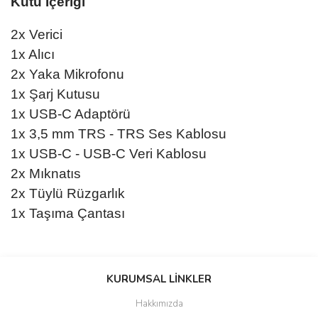
Kutu İçeriği
2x Verici
1x Alıcı
2x Yaka Mikrofonu
1x Şarj Kutusu
1x USB-C Adaptörü
1x 3,5 mm TRS - TRS Ses Kablosu
1x USB-C - USB-C Veri Kablosu
2x Mıknatıs
2x Tüylü Rüzgarlık
1x Taşıma Çantası
Bu ürünün fiyat bilgisi, resim, ürün açıklamalarında ve diğer
konularda yetersiz gördüğünüz noktaları öneri formunu kullanarak
KURUMSAL LİNKLER
tarafımıza iletebilirsiniz.
Görüş ve önerileriniz için teşekkür ederiz.
Hakkımızda