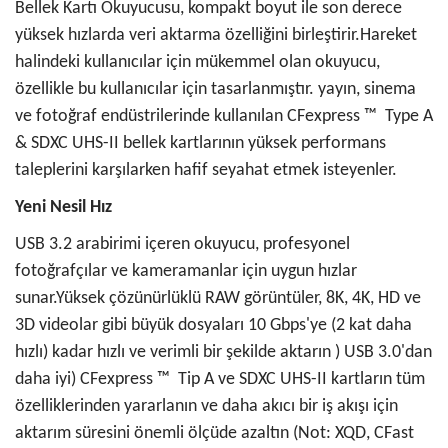
Bellek Kartı Okuyucusu, kompakt boyut ile son derece
yüksek hızlarda veri aktarma özelliğini birleştirir.Hareket
halindeki kullanıcılar için mükemmel olan okuyucu,
özellikle bu kullanıcılar için tasarlanmıştır. yayın, sinema
ve fotoğraf endüstrilerinde kullanılan CFexpress ™ ️ Type A
& SDXC UHS-II bellek kartlarının yüksek performans
taleplerini karşılarken hafif seyahat etmek isteyenler.
Yeni Nesil Hız
USB 3.2 arabirimi içeren okuyucu, profesyonel
fotoğrafçılar ve kameramanlar için uygun hızlar
sunar.Yüksek çözünürlüklü RAW görüntüler, 8K, 4K, HD ve
3D videolar gibi büyük dosyaları 10 Gbps'ye (2 kat daha
hızlı) kadar hızlı ve verimli bir şekilde aktarın ) USB 3.0'dan
daha iyi) CFexpress ™ ️ Tip A ve SDXC UHS-II kartların tüm
özelliklerinden yararlanın ve daha akıcı bir iş akışı için
aktarım süresini önemli ölçüde azaltın (Not: XQD, CFast