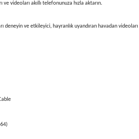
e videoları akıllı telefonunuza hızla aktarın.
arı deneyin ve etkileyici, hayranlık uyandıran havadan videolar
Cable
D64)