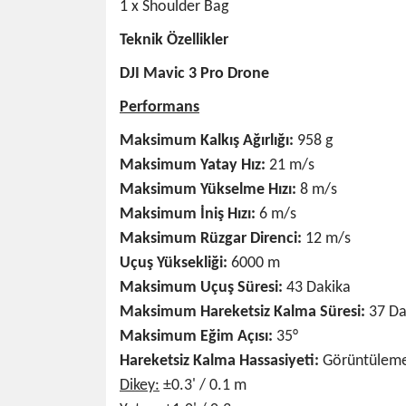
1 x Shoulder Bag
Teknik Özellikler
DJI Mavic 3 Pro Drone
Performans
Maksimum Kalkış Ağırlığı:
958 g
Maksimum Yatay Hız:
21 m/s
Maksimum Yükselme Hızı:
8 m/s
Maksimum İniş Hızı:
6 m/s
Maksimum Rüzgar Direnci:
12 m/s
Uçuş Yüksekliği:
6000 m
Maksimum Uçuş Süresi:
43 Dakika
Maksimum Hareketsiz Kalma Süresi:
37 Da
Maksimum Eğim Açısı:
35°
Hareketsiz Kalma Hassasiyeti:
Görüntülem
Dikey:
±0.3' / 0.1 m