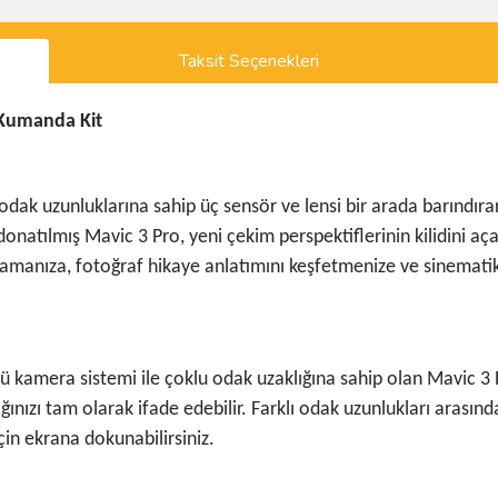
Taksit Seçenekleri
 Kumanda Kit
odak uzunluklarına sahip üç sensör ve lensi bir arada barındırar
onatılmış Mavic 3 Pro, yeni çekim perspektiflerinin kilidini aç
amanıza, fotoğraf hikaye anlatımını keşfetmenize ve sinemati
ü kamera sistemi ile çoklu odak uzaklığına sahip olan Mavic 3 Pr
ğınızı tam olarak ifade edebilir. Farklı odak uzunlukları arasın
çin ekrana dokunabilirsiniz.