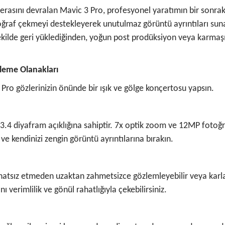
rasını devralan Mavic 3 Pro, profesyonel yaratımın bir sonrak
toğraf çekmeyi destekleyerek unutulmaz görüntü ayrıntıları su
 şekilde geri yüklediğinden, yoğun post prodüksiyon veya karma
leme Olanakları
Pro gözlerinizin önünde bir ışık ve gölge konçertosu yapsın.
3.4 diyafram açıklığına sahiptir. 7x optik zoom ve 12MP fotoğr
ve kendinizi zengin görüntü ayrıntılarına bırakın.
atsız etmeden uzaktan zahmetsizce gözlemleyebilir veya karla ka
nı verimlilik ve gönül rahatlığıyla çekebilirsiniz.