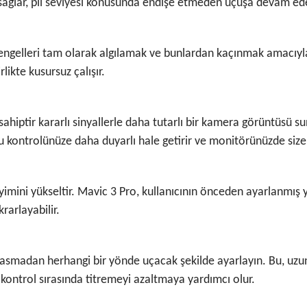
sağlar, pil seviyesi konusunda endişe etmeden uçuşa devam edeb
 engelleri tam olarak algılamak ve bunlardan kaçınmak amacıyla 
ikte kusursuz çalışır.
ahiptir kararlı sinyallerle daha tutarlı bir kamera görüntüsü s
yu kontrolünüze daha duyarlı hale getirir ve monitörünüzde size 
imini yükseltir. Mavic 3 Pro, kullanıcının önceden ayarlanmış 
rarlayabilir.
basmadan herhangi bir yönde uçacak şekilde ayarlayın. Bu, uzun
ontrol sırasında titremeyi azaltmaya yardımcı olur.