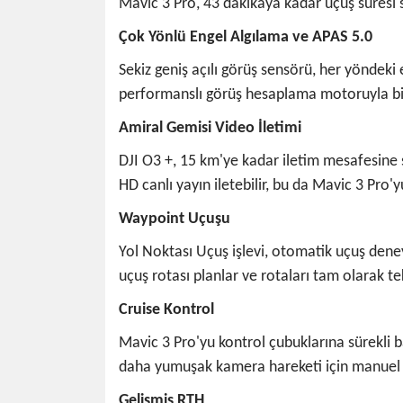
Mavic 3 Pro, 43 dakikaya kadar uçuş süresi 
Çok Yönlü Engel Algılama ve APAS 5.0
Sekiz geniş açılı görüş sensörü, her yöndeki
performanslı görüş hesaplama motoruyla birl
Amiral Gemisi Video İletimi
DJI O3 +, 15 km'ye kadar iletim mesafesine s
HD canlı yayın iletebilir, bu da Mavic 3 Pro'
Waypoint Uçuşu
Yol Noktası Uçuş işlevi, otomatik uçuş deney
uçuş rotası planlar ve rotaları tam olarak tek
Cruise Kontrol
Mavic 3 Pro'yu kontrol çubuklarına sürekli 
daha yumuşak kamera hareketi için manuel k
Gelişmiş RTH