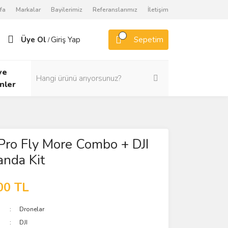
fa
Markalar
Bayilerimiz
Referanslarımız
İletişim
Üye Ol
Giriş Yap
Sepetim
/
ve
nler
Pro Fly More Combo + DJI
nda Kit
00 TL
Dronelar
DJI