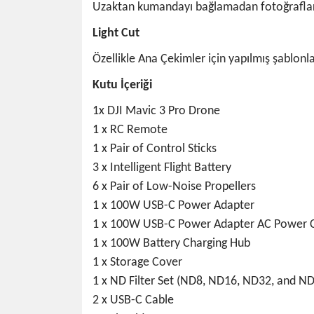
Uzaktan kumandayı bağlamadan fotoğrafları v
Light Cut
Özellikle Ana Çekimler için yapılmış şablonl
Kutu İçeriği
1x DJI Mavic 3 Pro Drone
1 x RC Remote
1 x Pair of Control Sticks
3 x Intelligent Flight Battery
6 x Pair of Low-Noise Propellers
1 x 100W USB-C Power Adapter
1 x 100W USB-C Power Adapter AC Power 
1 x 100W Battery Charging Hub
1 x Storage Cover
1 x ND Filter Set (ND8, ND16, ND32, and N
2 x USB-C Cable