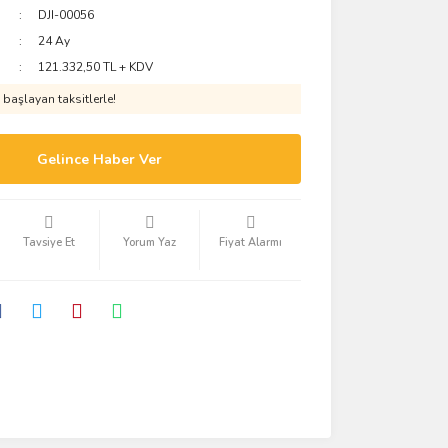
DJI-00056
24 Ay
121.332,50 TL + KDV
başlayan taksitlerle!
Gelince Haber Ver
Tavsiye Et
Yorum Yaz
Fiyat Alarmı