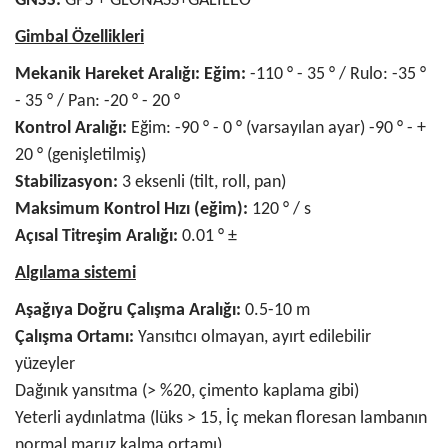
GNSS:
GPS + GLONASS+GALILEO
Gimbal Özellikleri
Mekanik Hareket Aralığı: Eğim:
-110 ° - 35 ° / Rulo: -35 °
- 35 ° / Pan: -20 ° - 20 °
Kontrol Aralığı:
Eğim: -90 ° - 0 ° (varsayılan ayar) -90 ° - +
20 ° (genişletilmiş)
Stabilizasyon:
3 eksenli (tilt, roll, pan)
Maksimum Kontrol Hızı (eğim):
120 ° / s
Açısal Titreşim Aralığı:
0.01 ° ±
Algılama sistemi
Aşağıya Doğru Çalışma Aralığı:
0.5-10 m
Çalışma Ortamı:
Yansıtıcı olmayan, ayırt edilebilir
yüzeyler
Dağınık yansıtma (> %20, çimento kaplama gibi)
Yeterli aydınlatma (lüks > 15, İç mekan floresan lambanın
normal maruz kalma ortamı)