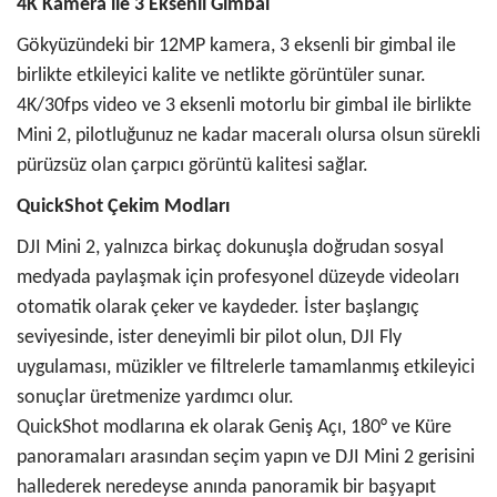
4K Kamera ile 3 Eksenli Gimbal
Gökyüzündeki bir 12MP kamera, 3 eksenli bir gimbal ile
birlikte etkileyici kalite ve netlikte görüntüler sunar.
4K/30fps video ve 3 eksenli motorlu bir gimbal ile birlikte
Mini 2, pilotluğunuz ne kadar maceralı olursa olsun sürekli
pürüzsüz olan çarpıcı görüntü kalitesi sağlar.
QuickShot Çekim Modları
DJI Mini 2, yalnızca birkaç dokunuşla doğrudan sosyal
medyada paylaşmak için profesyonel düzeyde videoları
otomatik olarak çeker ve kaydeder. İster başlangıç
seviyesinde, ister deneyimli bir pilot olun, DJI Fly
uygulaması, müzikler ve filtrelerle tamamlanmış etkileyici
sonuçlar üretmenize yardımcı olur.
QuickShot modlarına ek olarak Geniş Açı, 180° ve Küre
panoramaları arasından seçim yapın ve DJI Mini 2 gerisini
hallederek neredeyse anında panoramik bir başyapıt