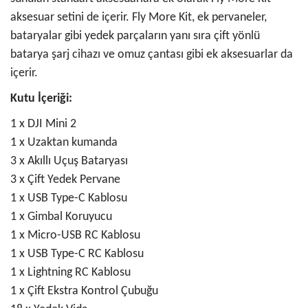
aksesuar setini de içerir. Fly More Kit, ek pervaneler,
bataryalar gibi yedek parçaların yanı sıra çift yönlü
batarya şarj cihazı ve omuz çantası gibi ek aksesuarlar da
içerir.
Kutu İçeriği:
1 x DJI Mini 2
1 x Uzaktan kumanda
3 x Akıllı Uçuş Bataryası
3 x Çift Yedek Pervane
1 x USB Type-C Kablosu
1 x Gimbal Koruyucu
1 x Micro-USB RC Kablosu
1 x USB Type-C RC Kablosu
1 x Lightning RC Kablosu
1 x Çift Ekstra Kontrol Çubuğu