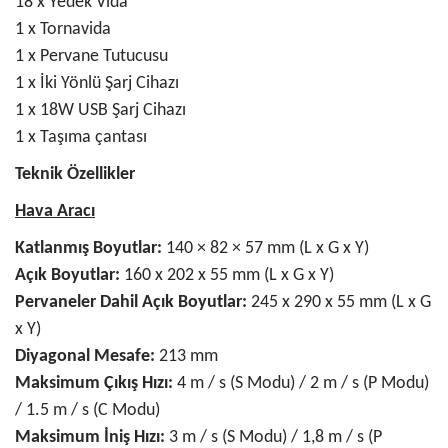
18 x Yedek Vida
1 x Tornavida
1 x Pervane Tutucusu
1 x İki Yönlü Şarj Cihazı
1 x 18W USB Şarj Cihazı
1 x Taşıma çantası
Teknik Özellikler
Hava Aracı
Katlanmış Boyutlar:
140 × 82 × 57 mm (L x G x Y)
Açık Boyutlar:
160 x 202 x 55 mm (L x G x Y)
Pervaneler Dahil Açık Boyutlar:
245 x 290 x 55 mm (L x G
x Y)
Diyagonal Mesafe:
213 mm
Maksimum Çıkış Hızı:
4 m / s (S Modu) / 2 m / s (P Modu)
/ 1.5 m / s (C Modu)
Maksimum İniş Hızı:
3 m / s (S Modu) / 1,8 m / s (P