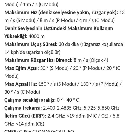
Modu) / 1 m / s (C Modu)
Maksimum Hız (deniz seviyesine yakın, rüzgar yok):
13
m / s (S Modu) / 8 m / s (P Modu) / 4 m / s (C Modu)
Deniz Seviyesinin Üstündeki Maksimum Kullanım
Yüksekliği:
4000 m
Maksimum Uçuş Süresi:
30 dakika (rüzgarsız koşullarda
14 kph'de uçarken ölçülür)
Maksimum Rüzgar Hızı Direnci:
8 m / s (Ölçek 4)
Max Eğim Açısı:
30 ° (S Modu) / 20 ° (P Modu) / 20 ° (C
Modu)
Max Açısal Hız:
150 ° / s (S Modu) / 130 ° / s (P Modu) /
30 ° / s (C Modu)
Çalışma sıcaklığı aralığı:
0 ° - 40 ° C
Çalışma frekansı:
2.400-2.4835 GHz, 5.725-5.850 GHz
İletim Gücü (EIRP):
2.4 GHz: <19 dBm (MIC / CE) / 5,8
GHz: <14 dBm (CE)