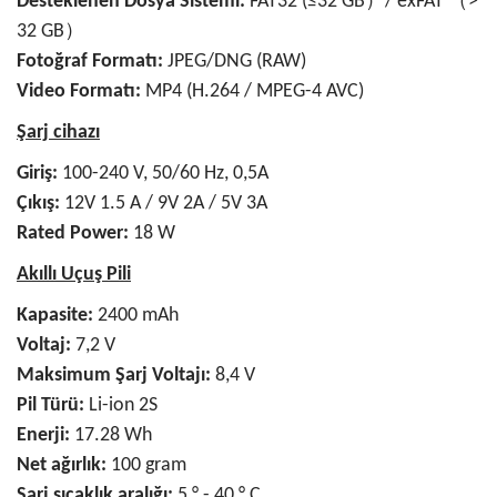
Desteklenen Dosya Sistemi:
FAT32 (≤32 GB）/ exFAT （>
32 GB）
Fotoğraf Formatı:
JPEG/DNG (RAW)
Video Formatı:
MP4 (H.264 / MPEG-4 AVC)
Şarj cihazı
Giriş:
100-240 V, 50/60 Hz, 0,5A
Çıkış:
12V 1.5 A / 9V 2A / 5V 3A
Rated Power:
18 W
Akıllı Uçuş Pili
Kapasite:
2400 mAh
Voltaj:
7,2 V
Maksimum Şarj Voltajı:
8,4 V
Pil Türü:
Li-ion 2S
Enerji:
17.28 Wh
Net ağırlık:
100 gram
Şarj sıcaklık aralığı:
5 ° - 40 ° C