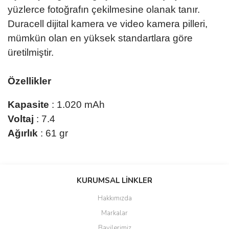
yüzlerce fotoğrafın çekilmesine olanak tanır.
Duracell dijital kamera ve video kamera pilleri,
mümkün olan en yüksek standartlara göre
üretilmiştir.
Özellikler
Kapasite
: 1.020 mAh
Voltaj
: 7.4
Ağırlık
: 61 gr
Bu ürünün fiyat bilgisi, resim, ürün açıklamalarında ve diğer
konularda yetersiz gördüğünüz noktaları öneri formunu kullanarak
KURUMSAL LİNKLER
tarafımıza iletebilirsiniz.
Görüş ve önerileriniz için teşekkür ederiz.
Hakkımızda
Markalar
Ürün resmi kalitesiz, bozuk veya görüntülenemiyor.
Bayilerimiz