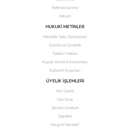
Ürün açıklamasında eksik bilgiler bulunuyor.
Referanslarımız
Ürün bilgilerinde hatalar bulunuyor.
İletişim
Ürün fiyatı diğer sitelerden daha pahalı.
Bu ürüne benzer farklı alternatifler olmalı.
HUKUKİ METİNLER
Mesafeli Satış Sözleşmesi
Gizlilik ve Güvenlik
Tüketici Hakları
Kişisel Verilerin Korunması
Gönder
Kullanım Koşulları
ÜYELİK İŞLEMLERİ
Yeni Üyelik
Üye Girişi
Şifremi Unuttum
Sepetim
Kargom Nerede?