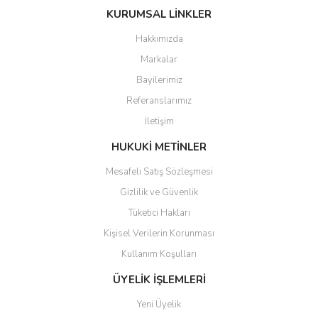
konularda yetersiz gördüğünüz noktaları öneri formunu kullanarak
KURUMSAL LİNKLER
tarafımıza iletebilirsiniz.
Görüş ve önerileriniz için teşekkür ederiz.
Hakkımızda
Markalar
Ürün resmi kalitesiz, bozuk veya görüntülenemiyor.
Bayilerimiz
Ürün açıklamasında eksik bilgiler bulunuyor.
Referanslarımız
Ürün bilgilerinde hatalar bulunuyor.
İletişim
Ürün fiyatı diğer sitelerden daha pahalı.
Bu ürüne benzer farklı alternatifler olmalı.
HUKUKİ METİNLER
Mesafeli Satış Sözleşmesi
Gizlilik ve Güvenlik
Tüketici Hakları
Kişisel Verilerin Korunması
Gönder
Kullanım Koşulları
ÜYELİK İŞLEMLERİ
Yeni Üyelik