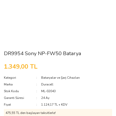
DR9954 Sony NP-FW50 Batarya
1.349,00 TL
Kategori
Bataryalar ve Şarj Cihazları
Marka
Duracell
Stok Kodu
ML-02043
Garanti Süresi
24 Ay
Fiyat
1.124,17 TL + KDV
475,55 TL den başlayan taksitlerle!