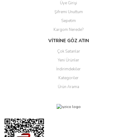
Üye Girişi
Şifremi Unuttum
Sepetim
Kargom Nerede?
VİTRİNE GÖZ ATIN
Çok Satanlar
Yeni Ürünler
İndirimdekiler
Kategoriler
Ürün Arama