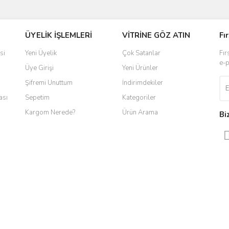
ve diğer konularda yetersiz gördüğünüz noktaları öneri formunu kullanarak taraf
ÜYELİK İŞLEMLERİ
VİTRİNE GÖZ ATIN
Fı
r.
si
Yeni Üyelik
Çok Satanlar
Fır
e-p
Üye Girişi
Yeni Ürünler
Şifremi Unuttum
İndirimdekiler
ası
Sepetim
Kategoriler
Kargom Nerede?
Ürün Arama
Bi
Gönder