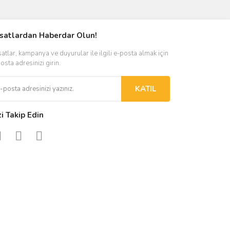
ımıza iletebilirsiniz.
rsatlardan Haberdar Olun!
satlar, kampanya ve duyurular ile ilgili e-posta almak için
osta adresinizi girin.
KATIL
zi Takip Edin