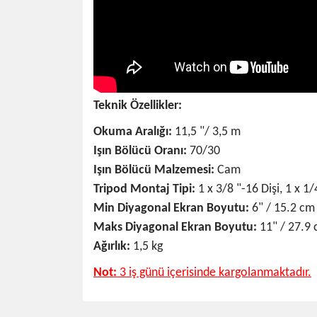
Teknik Özellikler:
Okuma Aralığı:
11,5 "/ 3,5 m
Işın Bölücü Oranı:
70/30
Işın Bölücü Malzemesi:
Cam
Tripod Montaj Tipi:
1 x 3/8 "-16 Dişi, 1 x 1/
Min Diyagonal Ekran Boyutu:
6" / 15.2 cm
Maks Diyagonal Ekran Boyutu:
11" / 27.9
Ağırlık:
1,5 kg
Not:
3 iş günü içerisinde kargolanmaktadır.