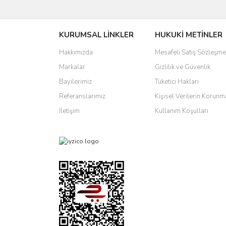
Bu ürünün fiyat bilgisi, resim, ürün açıklamalarında 
Görüş ve önerileriniz için teşekkür ederiz.
KURUMSAL LİNKLER
HUKUKİ METİNLER
Ürün resmi kalitesiz, bozuk veya görüntülenemiyo
Ürün açıklamasında eksik bilgiler bulunuyor.
Hakkımızda
Mesafeli Satış Sözleşme
Ürün bilgilerinde hatalar bulunuyor.
Markalar
Gizlilik ve Güvenlik
Ürün fiyatı diğer sitelerden daha pahalı.
Bayilerimiz
Tüketici Hakları
Bu ürüne benzer farklı alternatifler olmalı.
Referanslarımız
Kişisel Verilerin Korunm
İletişim
Kullanım Koşulları