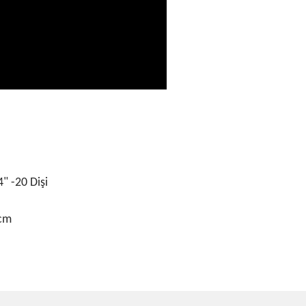
4" -20 Dişi
 cm