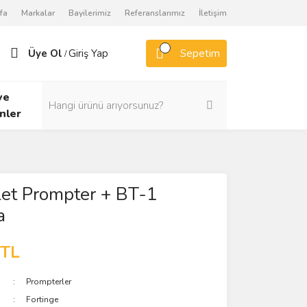
fa
Markalar
Bayilerimiz
Referanslarımız
İletişim
Üye Ol
Giriş Yap
Sepetim
/
ve
nler
let Prompter + BT-1
a
 TL
Prompterler
Fortinge