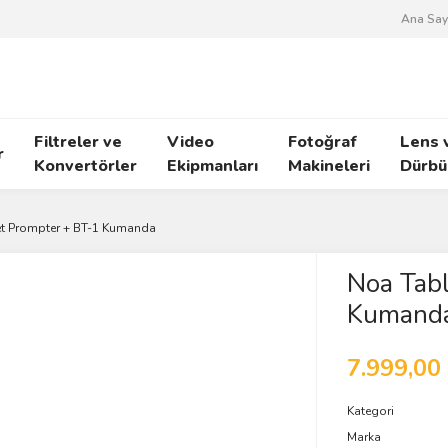
Ana Say
Filtreler ve
Video
Fotoğraf
Lens 
r
Konvertörler
Ekipmanları
Makineleri
Dürbü
t Prompter + BT-1 Kumanda
Noa Tab
Kumand
7.999,00
Kategori
Marka