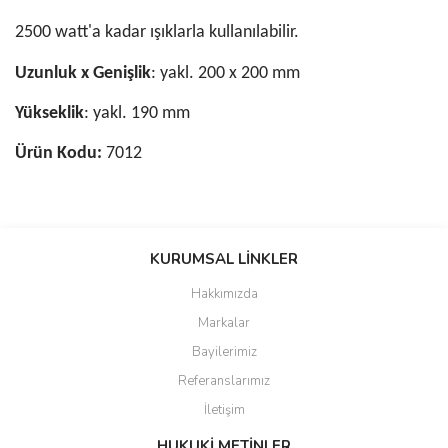
2500 watt'a kadar ışıklarla kullanılabilir.
Uzunluk x Genişlik
: yakl. 200 x 200 mm
Yükseklik
: yakl. 190 mm
Ürün Kodu:
7012
Bu ürünün fiyat bilgisi, resim, ürün açıklamalarında ve diğer
konularda yetersiz gördüğünüz noktaları öneri formunu kullanarak
KURUMSAL LİNKLER
tarafımıza iletebilirsiniz.
Görüş ve önerileriniz için teşekkür ederiz.
Hakkımızda
Markalar
Ürün resmi kalitesiz, bozuk veya görüntülenemiyor.
Bayilerimiz
Ürün açıklamasında eksik bilgiler bulunuyor.
Referanslarımız
Ürün bilgilerinde hatalar bulunuyor.
İletişim
Ürün fiyatı diğer sitelerden daha pahalı.
Bu ürüne benzer farklı alternatifler olmalı.
HUKUKİ METİNLER