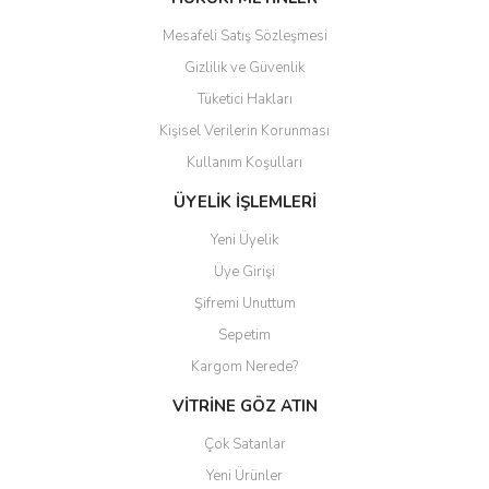
Mesafeli Satış Sözleşmesi
Gizlilik ve Güvenlik
Tüketici Hakları
Kişisel Verilerin Korunması
Gönder
Kullanım Koşulları
ÜYELİK İŞLEMLERİ
Yeni Üyelik
Üye Girişi
Şifremi Unuttum
Sepetim
Kargom Nerede?
VİTRİNE GÖZ ATIN
Çok Satanlar
Yeni Ürünler