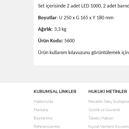
Set içerisinde 2 adet LED 1000, 2 adet barn
Boyutlar
: U 250 x G 165 x Y 180 mm
Ağırlık
: 3,3 kg
Ürün Kodu:
5600
Ürün kullanım kılavuzunu görüntülemek içi
Bu ürünün fiyat bilgisi, resim, ürün açıklamalarında 
Görüş ve önerileriniz için teşekkür ederiz.
KURUMSAL LİNKLER
HUKUKİ METİNLER
Ürün resmi kalitesiz, bozuk veya görüntülenemiyo
Ürün açıklamasında eksik bilgiler bulunuyor.
Hakkımızda
Mesafeli Satış Sözleşme
Ürün bilgilerinde hatalar bulunuyor.
Markalar
Gizlilik ve Güvenlik
Ürün fiyatı diğer sitelerden daha pahalı.
Bayilerimiz
Tüketici Hakları
Bu ürüne benzer farklı alternatifler olmalı.
Referanslarımız
Kişisel Verilerin Korunm