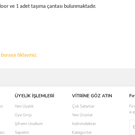
door ve 1 adet taşıma çantası bulunmaktadır.
n
buraya tıklayınız.
ve diğer konularda yetersiz gördüğünüz noktaları öneri formunu kullanarak taraf
ÜYELİK İŞLEMLERİ
VİTRİNE GÖZ ATIN
Fı
r.
si
Yeni Üyelik
Çok Satanlar
Fır
e-p
Üye Girişi
Yeni Ürünler
Şifremi Unuttum
İndirimdekiler
ası
Sepetim
Kategoriler