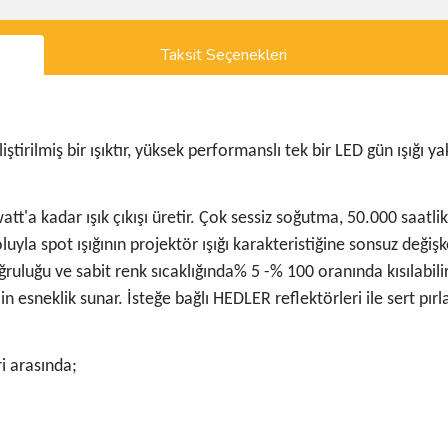
Taksit Seçenekleri
ilmiş bir ışıktır, yüksek performanslı tek bir LED gün ışığı yakl
watt'a kadar ışık çıkışı üretir. Çok sessiz soğutma, 50.000 saat
oluyla spot ışığının projektör ışığı karakteristiğine sonsuz değ
oğruluğu ve sabit renk sıcaklığında% 5 -% 100 oranında kısılabili
için esneklik sunar. İsteğe bağlı HEDLER reflektörleri ile sert 
i arasında;