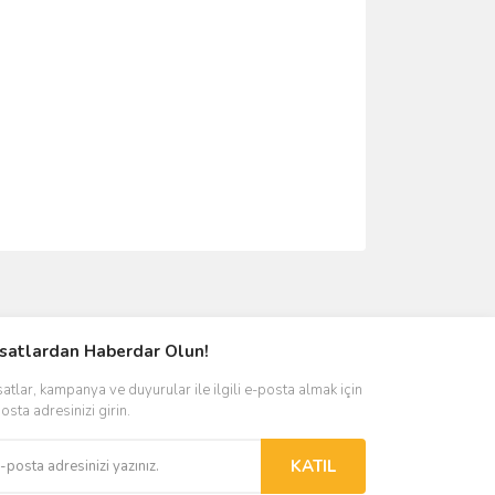
ımıza iletebilirsiniz.
rsatlardan Haberdar Olun!
satlar, kampanya ve duyurular ile ilgili e-posta almak için
osta adresinizi girin.
KATIL