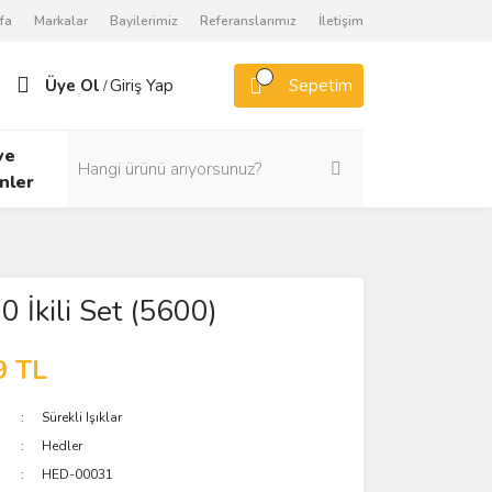
fa
Markalar
Bayilerimiz
Referanslarımız
İletişim
Üye Ol
Giriş Yap
Sepetim
/
ve
nler
 İkili Set (5600)
9 TL
Sürekli Işıklar
Hedler
HED-00031