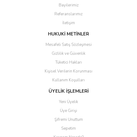
Bayilerimiz
Ürün açıklamasında eksik bilgiler bulunuyor.
Referanslarımız
Ürün bilgilerinde hatalar bulunuyor.
İletişim
Ürün fiyatı diğer sitelerden daha pahalı.
Bu ürüne benzer farklı alternatifler olmalı.
HUKUKİ METİNLER
Mesafeli Satış Sözleşmesi
Gizlilik ve Güvenlik
Tüketici Hakları
Kişisel Verilerin Korunması
Gönder
Kullanım Koşulları
ÜYELİK İŞLEMLERİ
Yeni Üyelik
Üye Girişi
Şifremi Unuttum
Sepetim