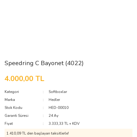
Speedring C Bayonet (4022)
4.000,00 TL
Kategori
Softboxlar
Marka
Hedler
Stok Kodu
HED-00010
Garanti Süresi
24 Ay
Fiyat
3.333,33 TL + KDV
1.410,09 TL den başlayan taksitlerle!