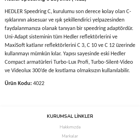
HEDLER Speedring C, kurulumu son derece kolay olan C-
ışıklarının aksesuar ve ışık şekillendirici yelpazesinden
faydalanmanıza olanak tanıyan bir speedring adaptördür.
Uni-Adapt sisteminin tüm Hedler reflektörlerini ve
MaxiSoft katlanır reflektörlerini C 3, C 10 ve C 12 üzerinde
kullanmayı mümkün kılar. Yapısı sayesinde eski Hedler
Compact armatürleri Turbo-Lux Profi, Turbo-Silent-Video
ve Videolux 300’de de kısıtlama olmaksızın kullanılabilir.
Ürün Kodu:
4022
Bu ürünün fiyat bilgisi, resim, ürün açıklamalarında ve diğer
konularda yetersiz gördüğünüz noktaları öneri formunu kullanarak
KURUMSAL LİNKLER
tarafımıza iletebilirsiniz.
Görüş ve önerileriniz için teşekkür ederiz.
Hakkımızda
Markalar
Ürün resmi kalitesiz, bozuk veya görüntülenemiyor.