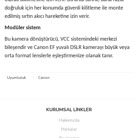
doğruluk için her konumda güvenli kilitleme ile monte
edilmiş sırtın akıcı hareketine izin verir.
Modüler sistem
Bu kamera dönüştürücü, VCC sistemindeki merkezi
bileşendir ve Canon EF yuvalı DSLR kamerayı büyük veya
orta format lenslerle eşleştirmenize olanak tanır.
Uyumluluk
:
Canon
Bu ürünün fiyat bilgisi, resim, ürün açıklamalarında ve diğer
konularda yetersiz gördüğünüz noktaları öneri formunu kullanarak
KURUMSAL LİNKLER
tarafımıza iletebilirsiniz.
Görüş ve önerileriniz için teşekkür ederiz.
Hakkımızda
Markalar
Ürün resmi kalitesiz, bozuk veya görüntülenemiyor.