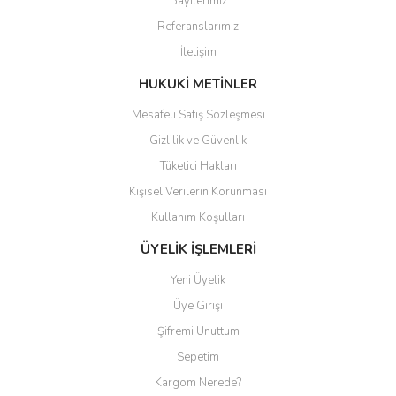
Bayilerimiz
Ürün açıklamasında eksik bilgiler bulunuyor.
Referanslarımız
Ürün bilgilerinde hatalar bulunuyor.
İletişim
Ürün fiyatı diğer sitelerden daha pahalı.
Bu ürüne benzer farklı alternatifler olmalı.
HUKUKİ METİNLER
Mesafeli Satış Sözleşmesi
Gizlilik ve Güvenlik
Tüketici Hakları
Kişisel Verilerin Korunması
Gönder
Kullanım Koşulları
ÜYELİK İŞLEMLERİ
Yeni Üyelik
Üye Girişi
Şifremi Unuttum
Sepetim
Kargom Nerede?