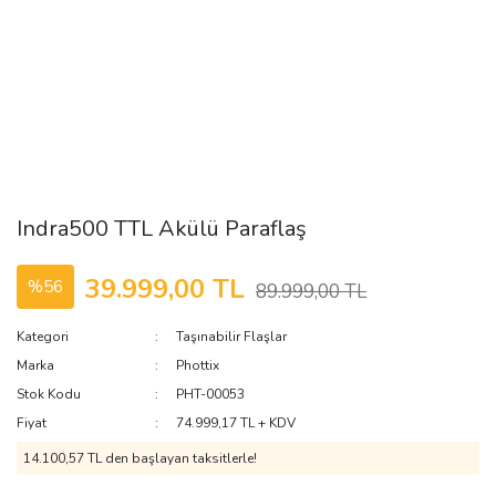
Indra500 TTL Akülü Paraflaş
39.999,00 TL
%56
89.999,00 TL
Kategori
Taşınabilir Flaşlar
Marka
Phottix
Stok Kodu
PHT-00053
Fiyat
74.999,17 TL + KDV
14.100,57 TL den başlayan taksitlerle!