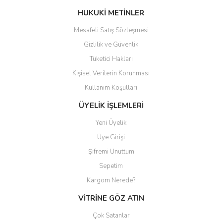
Bu ürüne benzer farklı alternatifler olmalı.
HUKUKİ METİNLER
Mesafeli Satış Sözleşmesi
Gizlilik ve Güvenlik
Tüketici Hakları
Kişisel Verilerin Korunması
Gönder
Kullanım Koşulları
ÜYELİK İŞLEMLERİ
Yeni Üyelik
Üye Girişi
Şifremi Unuttum
Sepetim
Kargom Nerede?
VİTRİNE GÖZ ATIN
Çok Satanlar