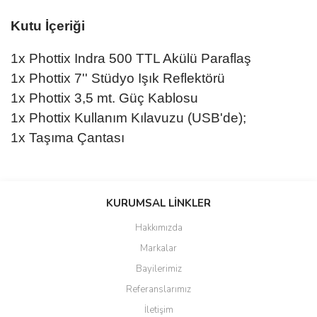
Kutu İçeriği
1x Phottix Indra 500 TTL Akülü Paraflaş
1x Phottix 7'' Stüdyo Işık Reflektörü
1x Phottix 3,5 mt. Güç Kablosu
1x Phottix Kullanım Kılavuzu (USB'de);
1x Taşıma Çantası
Bu ürünün fiyat bilgisi, resim, ürün açıklamalarında ve diğer
konularda yetersiz gördüğünüz noktaları öneri formunu kullanarak
KURUMSAL LİNKLER
tarafımıza iletebilirsiniz.
Görüş ve önerileriniz için teşekkür ederiz.
Hakkımızda
Markalar
Ürün resmi kalitesiz, bozuk veya görüntülenemiyor.
Bayilerimiz
Ürün açıklamasında eksik bilgiler bulunuyor.
Referanslarımız
Ürün bilgilerinde hatalar bulunuyor.
İletişim
Ürün fiyatı diğer sitelerden daha pahalı.