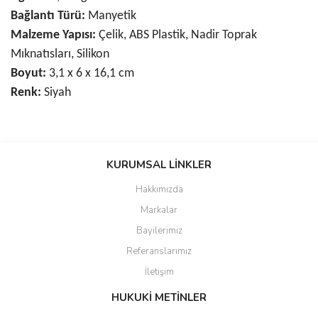
Bağlantı Türü:
Manyetik
Malzeme Yapısı:
Çelik, ABS Plastik, Nadir Toprak
Mıknatısları, Silikon
Boyut:
3,1 x 6 x 16,1 cm
Renk:
Siyah
Bu ürünün fiyat bilgisi, resim, ürün açıklamalarında ve diğer
konularda yetersiz gördüğünüz noktaları öneri formunu kullanarak
KURUMSAL LİNKLER
tarafımıza iletebilirsiniz.
Görüş ve önerileriniz için teşekkür ederiz.
Hakkımızda
Markalar
Ürün resmi kalitesiz, bozuk veya görüntülenemiyor.
Bayilerimiz
Ürün açıklamasında eksik bilgiler bulunuyor.
Referanslarımız
Ürün bilgilerinde hatalar bulunuyor.
İletişim
Ürün fiyatı diğer sitelerden daha pahalı.
Bu ürüne benzer farklı alternatifler olmalı.
HUKUKİ METİNLER