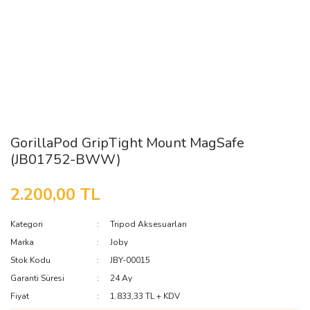
GorillaPod GripTight Mount MagSafe
(JB01752-BWW)
2.200,00 TL
Kategori
Tripod Aksesuarları
Marka
Joby
Stok Kodu
JBY-00015
Garanti Süresi
24 Ay
Fiyat
1.833,33 TL + KDV