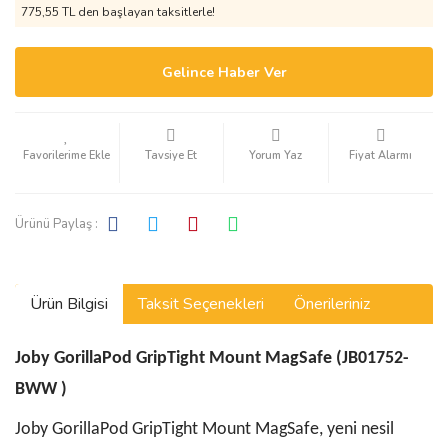
775,55 TL den başlayan taksitlerle!
Gelince Haber Ver
Tavsiye Et
Yorum Yaz
Fiyat Alarmı
Ürünü Paylaş :
Ürün Bilgisi
Taksit Seçenekleri
Önerileriniz
Joby GorillaPod GripTight Mount MagSafe (JB01752-
BWW )
Joby GorillaPod GripTight Mount MagSafe, yeni nesil