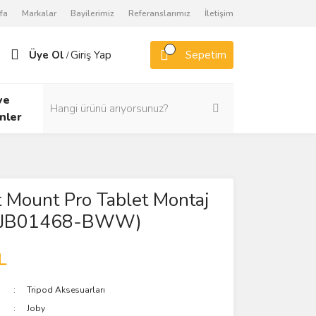
fa
Markalar
Bayilerimiz
Referanslarımız
İletişim
Üye Ol
Giriş Yap
Sepetim
/
ve
nler
t Mount Pro Tablet Montaj
 (JB01468-BWW)
L
Tripod Aksesuarları
Joby