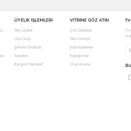
ve diğer konularda yetersiz gördüğünüz noktaları öneri formunu kullanarak taraf
ÜYELİK İŞLEMLERİ
VİTRİNE GÖZ ATIN
Fı
r.
si
Yeni Üyelik
Çok Satanlar
Fır
e-p
Üye Girişi
Yeni Ürünler
Şifremi Unuttum
İndirimdekiler
ası
Sepetim
Kategoriler
Kargom Nerede?
Ürün Arama
Bi
Gönder