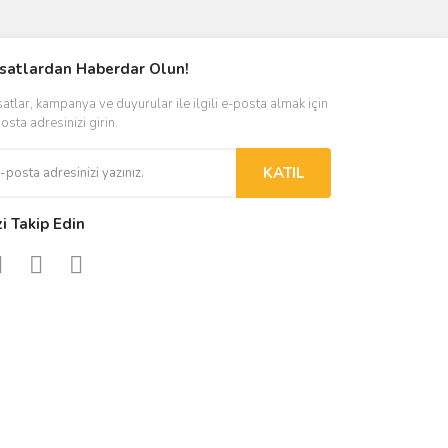
ımıza iletebilirsiniz.
rsatlardan Haberdar Olun!
satlar, kampanya ve duyurular ile ilgili e-posta almak için
osta adresinizi girin.
KATIL
zi Takip Edin