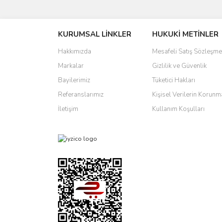
Bu ürünün fiyat bilgisi, resim, ürün açıklamalarında 
Görüş ve önerileriniz için teşekkür ederiz.
KURUMSAL LİNKLER
HUKUKİ METİNLER
Ürün resmi kalitesiz, bozuk veya görüntülenemiyo
Ürün açıklamasında eksik bilgiler bulunuyor.
Hakkımızda
Mesafeli Satış Sözleşme
Ürün bilgilerinde hatalar bulunuyor.
Markalar
Gizlilik ve Güvenlik
Ürün fiyatı diğer sitelerden daha pahalı.
Bayilerimiz
Tüketici Hakları
Bu ürüne benzer farklı alternatifler olmalı.
Referanslarımız
Kişisel Verilerin Korunm
İletişim
Kullanım Koşulları