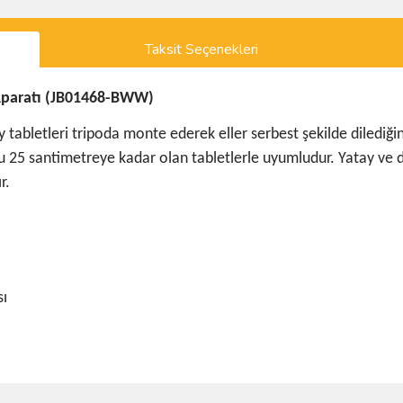
Taksit Seçenekleri
 Aparatı (JB01468-BWW)
tabletleri tripoda monte ederek eller serbest şekilde dilediğin
 25 santimetreye kadar olan tabletlerle uyumludur. Yatay ve dike
r.
sı