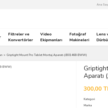
Ana Say
Filtreler ve
Video
Fotoğraf
Lens 
r
Konvertörler
Ekipmanları
Makineleri
Dürbü
rı
Griptight Mount Pro Tablet Montaj Aparatı (JB01468-BWW)
Griptigh
Aparatı
300,00 T
Kategori
Marka