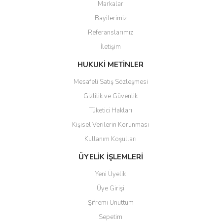
Markalar
Ürün resmi kalitesiz, bozuk veya görüntülenemiyor.
Bayilerimiz
Ürün açıklamasında eksik bilgiler bulunuyor.
Referanslarımız
Ürün bilgilerinde hatalar bulunuyor.
İletişim
Ürün fiyatı diğer sitelerden daha pahalı.
Bu ürüne benzer farklı alternatifler olmalı.
HUKUKİ METİNLER
Mesafeli Satış Sözleşmesi
Gizlilik ve Güvenlik
Tüketici Hakları
Kişisel Verilerin Korunması
Gönder
Kullanım Koşulları
ÜYELİK İŞLEMLERİ
Yeni Üyelik
Üye Girişi
Şifremi Unuttum
Sepetim