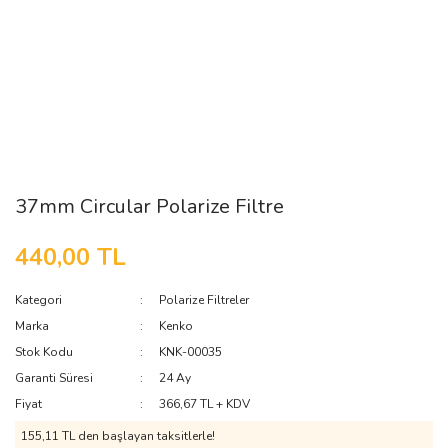
37mm Circular Polarize Filtre
440,00 TL
Kategori
Polarize Filtreler
Marka
Kenko
Stok Kodu
KNK-00035
Garanti Süresi
24 Ay
Fiyat
366,67 TL + KDV
155,11 TL den başlayan taksitlerle!