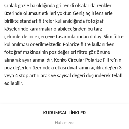
Çıplak gözle bakıldığında gri renkli olsalar da renkler
üzerinde olumsuz etkileri yoktur. Geniş açılı lenslerle
birlikte standart filtreler kullanıldığında fotoğraf
köşelerinde kararmalar olabileceğinden bu tarz
çekimlerde ince çerçeve tasarımlarından dolayı Slim filtre
kullanılması önerilmektedir. Polarize filtre kullanırken
fotoğraf makinesinin poz değerleri filtre göz önüne
alınarak ayarlanmalıdır. Kenko Circular Polarize Filtre’nin
poz değerleri üzerindeki etkisi diyaframın açıklık değeri 3
veya 4 stop artırılarak ve sayısal değeri düşürülerek telafi
edilebilir.
Bu ürünün fiyat bilgisi, resim, ürün açıklamalarında ve diğer
konularda yetersiz gördüğünüz noktaları öneri formunu kullanarak
KURUMSAL LİNKLER
tarafımıza iletebilirsiniz.
Görüş ve önerileriniz için teşekkür ederiz.
Hakkımızda