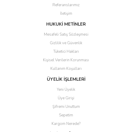
Referanslarımız
Ürün bilgilerinde hatalar bulunuyor.
İletişim
Ürün fiyatı diğer sitelerden daha pahalı.
Bu ürüne benzer farklı alternatifler olmalı.
HUKUKİ METİNLER
Mesafeli Satış Sözleşmesi
Gizlilik ve Güvenlik
Tüketici Hakları
Kişisel Verilerin Korunması
Gönder
Kullanım Koşulları
ÜYELİK İŞLEMLERİ
Yeni Üyelik
Üye Girişi
Şifremi Unuttum
Sepetim
Kargom Nerede?