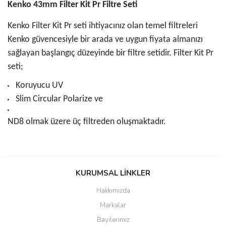
Kenko 43mm Filter Kit Pr Filtre Seti
Kenko Filter Kit Pr seti ihtiyacınız olan temel filtreleri
Kenko güvencesiyle bir arada ve uygun fiyata almanızı
sağlayan başlangıç düzeyinde bir filtre setidir. Filter Kit Pr
seti;
Koruyucu UV
Slim Circular Polarize ve
ND8 olmak üzere üç filtreden oluşmaktadır.
Bu ürünün fiyat bilgisi, resim, ürün açıklamalarında ve diğer
konularda yetersiz gördüğünüz noktaları öneri formunu kullanarak
KURUMSAL LİNKLER
tarafımıza iletebilirsiniz.
Görüş ve önerileriniz için teşekkür ederiz.
Hakkımızda
Markalar
Ürün resmi kalitesiz, bozuk veya görüntülenemiyor.
Bayilerimiz
Ürün açıklamasında eksik bilgiler bulunuyor.