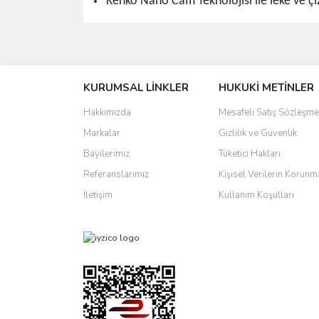
Kenko Nano Cam Teknolojisi ile leke ve çiz
Bu ürünün fiyat bilgisi, resim, ürün açıklamalarında 
Görüş ve önerileriniz için teşekkür ederiz.
KURUMSAL LİNKLER
HUKUKİ METİNLER
Ürün resmi kalitesiz, bozuk veya görüntülenemiyo
Ürün açıklamasında eksik bilgiler bulunuyor.
Hakkımızda
Mesafeli Satış Sözleşme
Ürün bilgilerinde hatalar bulunuyor.
Markalar
Gizlilik ve Güvenlik
Ürün fiyatı diğer sitelerden daha pahalı.
Bayilerimiz
Tüketici Hakları
Bu ürüne benzer farklı alternatifler olmalı.
Referanslarımız
Kişisel Verilerin Korunm
İletişim
Kullanım Koşulları