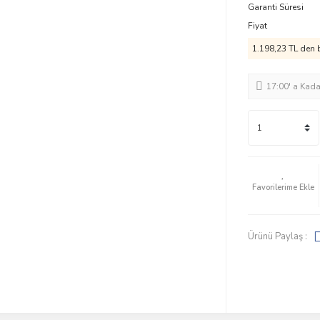
Garanti Süresi
Fiyat
1.198,23 TL den b
17:00' a Kad
Ürünü Paylaş :