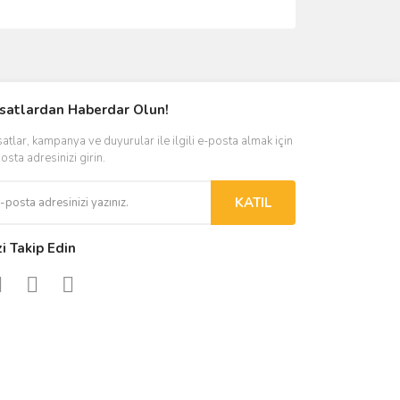
ımıza iletebilirsiniz.
rsatlardan Haberdar Olun!
satlar, kampanya ve duyurular ile ilgili e-posta almak için
osta adresinizi girin.
KATIL
zi Takip Edin