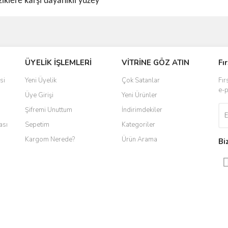
iklere karşı dayanıklı yüzey
ve diğer konularda yetersiz gördüğünüz noktaları öneri formunu kullanarak taraf
ÜYELİK İŞLEMLERİ
VİTRİNE GÖZ ATIN
Fı
r.
si
Yeni Üyelik
Çok Satanlar
Fır
e-p
Üye Girişi
Yeni Ürünler
Şifremi Unuttum
İndirimdekiler
ası
Sepetim
Kategoriler
Kargom Nerede?
Ürün Arama
Bi
Gönder