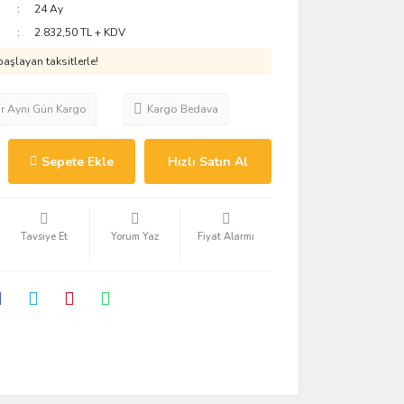
24 Ay
2.832,50 TL + KDV
aşlayan taksitlerle!
ar Aynı Gün Kargo
Kargo Bedava
Sepete Ekle
Hızlı Satın Al
Tavsiye Et
Yorum Yaz
Fiyat Alarmı