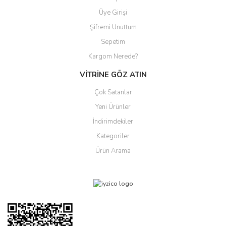
Üye Girişi
Şifremi Unuttum
Sepetim
Kargom Nerede?
VİTRİNE GÖZ ATIN
Çok Satanlar
Yeni Ürünler
İndirimdekiler
Kategoriler
Ürün Arama