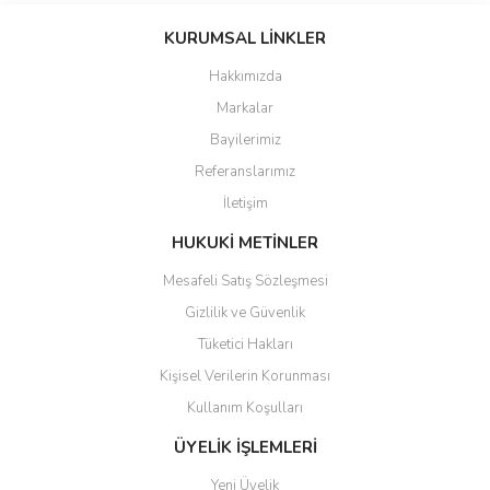
konularda yetersiz gördüğünüz noktaları öneri formunu kullanarak
KURUMSAL LİNKLER
tarafımıza iletebilirsiniz.
Görüş ve önerileriniz için teşekkür ederiz.
Hakkımızda
Markalar
Ürün resmi kalitesiz, bozuk veya görüntülenemiyor.
Bayilerimiz
Ürün açıklamasında eksik bilgiler bulunuyor.
Referanslarımız
Ürün bilgilerinde hatalar bulunuyor.
İletişim
Ürün fiyatı diğer sitelerden daha pahalı.
Bu ürüne benzer farklı alternatifler olmalı.
HUKUKİ METİNLER
Mesafeli Satış Sözleşmesi
Gizlilik ve Güvenlik
Tüketici Hakları
Kişisel Verilerin Korunması
Gönder
Kullanım Koşulları
ÜYELİK İŞLEMLERİ
Yeni Üyelik