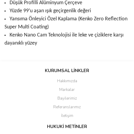
Düşük Profilli Alüminyum Çerçeve
Yüzde 99’u aşan ışık geçirgenlik değeri
Yansıma Önleyici Özel Kaplama (Kenko Zero Reflection
Super Multi Coating)
Kenko Nano Cam Teknolojisi ile leke ve çiziklere karşı
dayanıklı yüzey
Bu ürünün fiyat bilgisi, resim, ürün açıklamalarında ve diğer
konularda yetersiz gördüğünüz noktaları öneri formunu kullanarak
KURUMSAL LİNKLER
tarafımıza iletebilirsiniz.
Görüş ve önerileriniz için teşekkür ederiz.
Hakkımızda
Markalar
Ürün resmi kalitesiz, bozuk veya görüntülenemiyor.
Bayilerimiz
Ürün açıklamasında eksik bilgiler bulunuyor.
Referanslarımız
Ürün bilgilerinde hatalar bulunuyor.
İletişim
Ürün fiyatı diğer sitelerden daha pahalı.
Bu ürüne benzer farklı alternatifler olmalı.
HUKUKİ METİNLER