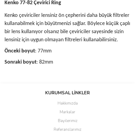
Kenko 77-82 Çevirici Ring
Kenko çeviriciler lensiniz ön çepherini daha büyük filtreler
kullanabilmek için büyütmenizi sağlar. Böylece küçük çaplı
bir lens kullanıyor olsanız bile çeviriciler sayesinde sizin
lensiniz için uygun olmayan filtreleri kullanabilirsiniz.
Önceki boyut
: 77mm
Sonraki boyut
: 82mm
Bu ürünün fiyat bilgisi, resim, ürün açıklamalarında ve diğer
konularda yetersiz gördüğünüz noktaları öneri formunu kullanarak
KURUMSAL LİNKLER
tarafımıza iletebilirsiniz.
Görüş ve önerileriniz için teşekkür ederiz.
Hakkımızda
Markalar
Ürün resmi kalitesiz, bozuk veya görüntülenemiyor.
Bayilerimiz
Ürün açıklamasında eksik bilgiler bulunuyor.
Referanslarımız
Ürün bilgilerinde hatalar bulunuyor.