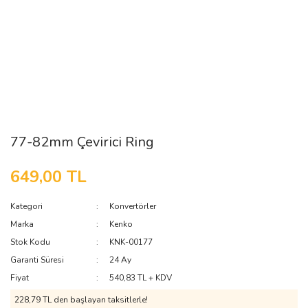
77-82mm Çevirici Ring
649,00 TL
Kategori
Konvertörler
Marka
Kenko
Stok Kodu
KNK-00177
Garanti Süresi
24 Ay
Fiyat
540,83 TL + KDV
228,79 TL den başlayan taksitlerle!