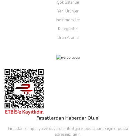
Çok Satanlar
Yeni Ürünler
İndirimdekiler
Kategoriler
Ürün Arama
Fırsatlardan Haberdar Olun!
Fırsatlar, kampanya ve duyurular ile ilgili e-posta almak için e-posta
adresinizi girin.