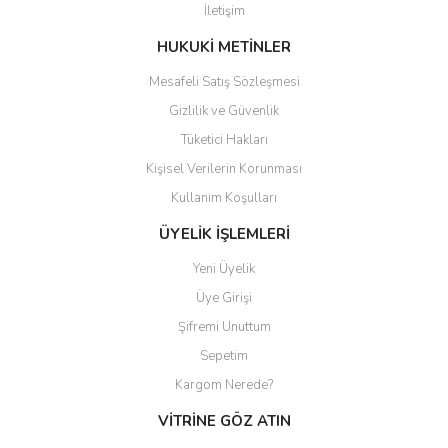
İletişim
Ürün fiyatı diğer sitelerden daha pahalı.
Bu ürüne benzer farklı alternatifler olmalı.
HUKUKİ METİNLER
Mesafeli Satış Sözleşmesi
Gizlilik ve Güvenlik
Tüketici Hakları
Kişisel Verilerin Korunması
Gönder
Kullanım Koşulları
ÜYELİK İŞLEMLERİ
Yeni Üyelik
Üye Girişi
Şifremi Unuttum
Sepetim
Kargom Nerede?
VİTRİNE GÖZ ATIN