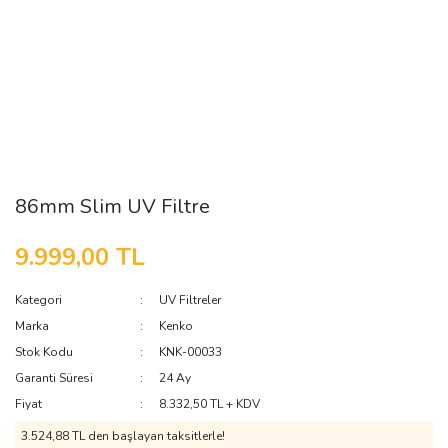
86mm Slim UV Filtre
9.999,00 TL
Kategori
UV Filtreler
Marka
Kenko
Stok Kodu
KNK-00033
Garanti Süresi
24 Ay
Fiyat
8.332,50 TL + KDV
3.524,88 TL den başlayan taksitlerle!