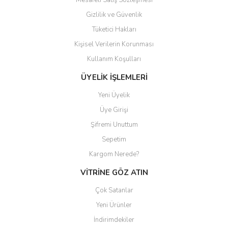
Mesafeli Satış Sözleşmesi
Gizlilik ve Güvenlik
Tüketici Hakları
Kişisel Verilerin Korunması
Gönder
Kullanım Koşulları
ÜYELİK İŞLEMLERİ
Yeni Üyelik
Üye Girişi
Şifremi Unuttum
Sepetim
Kargom Nerede?
VİTRİNE GÖZ ATIN
Çok Satanlar
Yeni Ürünler
İndirimdekiler