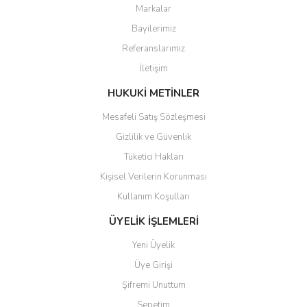
Markalar
Ürün resmi kalitesiz, bozuk veya görüntülenemiyor.
Bayilerimiz
Ürün açıklamasında eksik bilgiler bulunuyor.
Referanslarımız
Ürün bilgilerinde hatalar bulunuyor.
İletişim
Ürün fiyatı diğer sitelerden daha pahalı.
Bu ürüne benzer farklı alternatifler olmalı.
HUKUKİ METİNLER
Mesafeli Satış Sözleşmesi
Gizlilik ve Güvenlik
Tüketici Hakları
Kişisel Verilerin Korunması
Gönder
Kullanım Koşulları
ÜYELİK İŞLEMLERİ
Yeni Üyelik
Üye Girişi
Şifremi Unuttum
Sepetim