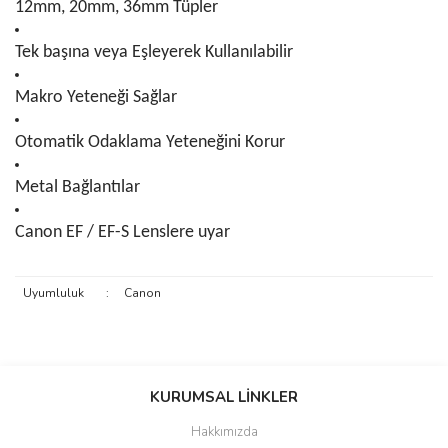
12mm, 20mm, 36mm Tüpler
Tek başına veya Eşleyerek Kullanılabilir
Makro Yeteneği Sağlar
Otomatik Odaklama Yeteneğini Korur
Metal Bağlantılar
Canon EF / EF-S Lenslere uyar
Uyumluluk
:
Canon
Bu ürünün fiyat bilgisi, resim, ürün açıklamalarında ve diğer
konularda yetersiz gördüğünüz noktaları öneri formunu kullanarak
KURUMSAL LİNKLER
tarafımıza iletebilirsiniz.
Görüş ve önerileriniz için teşekkür ederiz.
Hakkımızda