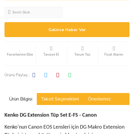
Sınırlı Stok
Gelince Haber Ver
Tavsiye Et
Yorum Yaz
Fiyat Alarmı
Ürünü Paylaş :
Ürün Bilgisi
Taksit Seçenekleri
Önerileriniz
Kenko DG Extension Tüp Set E-FS - Canon
Kenko'nun Canon EOS Lensleri için DG Makro Extension