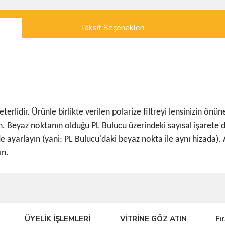
Taksit Seçenekleri
rlidir. Ürünle birlikte verilen polarize filtreyi lensinizin önün
n. Beyaz noktanın olduğu PL Bulucu üzerindeki sayısal işarete dik
lde ayarlayın (yani: PL Bulucu'daki beyaz nokta ile aynı hizada)
ın.
ve diğer konularda yetersiz gördüğünüz noktaları öneri formunu kullanarak taraf
ÜYELİK İŞLEMLERİ
VİTRİNE GÖZ ATIN
Fı
r.