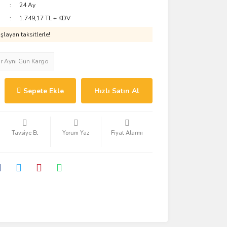
24 Ay
1.749,17 TL + KDV
layan taksitlerle!
ar Aynı Gün Kargo
Sepete Ekle
Hızlı Satın Al
Tavsiye Et
Yorum Yaz
Fiyat Alarmı