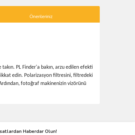
Önerileriniz
e takın. PL Finder'a bakın, arzu edilen efekti
kat edin. Polarizasyon filtresini, filtredeki
. Ardından, fotoğraf makinenizin vizörünü
ımıza iletebilirsiniz.
rsatlardan Haberdar Olun!