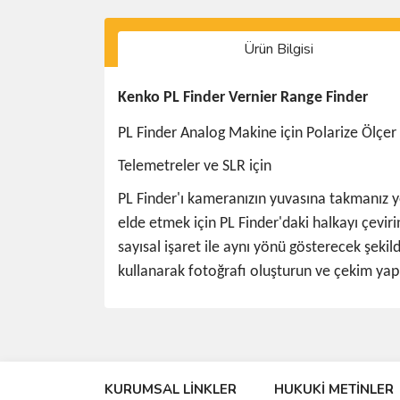
Ürün Bilgisi
Kenko PL Finder Vernier Range Finder
PL Finder Analog Makine için Polarize Ölçer
Telemetreler ve SLR için
PL Finder'ı kameranızın yuvasına takmanız yete
elde etmek için PL Finder'daki halkayı çeviri
sayısal işaret ile aynı yönü gösterecek şeki
kullanarak fotoğrafı oluşturun ve çekim yap
Bu ürünün fiyat bilgisi, resim, ürün açıklamalarında 
Görüş ve önerileriniz için teşekkür ederiz.
KURUMSAL LİNKLER
HUKUKİ METİNLER
Ürün resmi kalitesiz, bozuk veya görüntülenemiyo