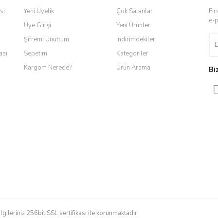
si
Yeni Üyelik
Çok Satanlar
Fır
e-p
Üye Girişi
Yeni Ürünler
Şifremi Unuttum
İndirimdekiler
ası
Sepetim
Kategoriler
Kargom Nerede?
Ürün Arama
Bi
Gönder
ilgileriniz 256bit SSL sertifikası ile korunmaktadır.