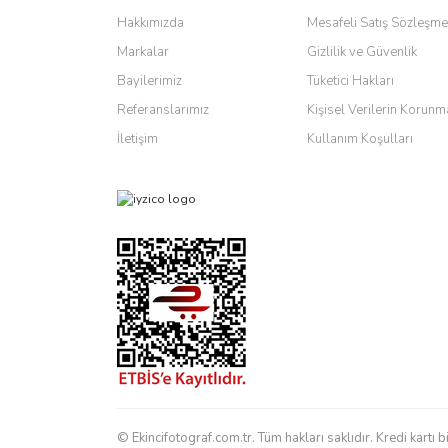
Ürün açıklamasında eksik bilgiler bulunuyor.
Hakkımızda
Mesafeli Satış Sözleşme
Ürün bilgilerinde hatalar bulunuyor.
Markalar
Gizlilik ve Güvenlik
Ürün fiyatı diğer sitelerden daha pahalı.
Bayilerimiz
Tüketici Hakları
Bu ürüne benzer farklı alternatifler olmalı.
Referanslarımız
Kişisel Verilerin Korunm
İletişim
Kullanım Koşulları
© Ekincifotograf.com.tr. Tüm hakları saklıdır. Kredi kartı b