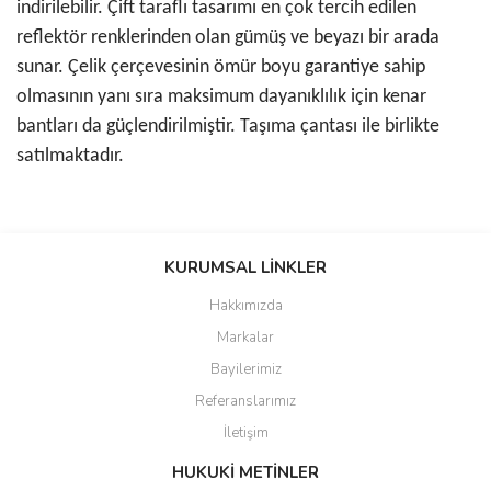
indirilebilir. Çift taraflı tasarımı en çok tercih edilen
reflektör renklerinden olan gümüş ve beyazı bir arada
sunar. Çelik çerçevesinin ömür boyu garantiye sahip
olmasının yanı sıra maksimum dayanıklılık için kenar
bantları da güçlendirilmiştir. Taşıma çantası ile birlikte
satılmaktadır.
Bu ürünün fiyat bilgisi, resim, ürün açıklamalarında ve diğer
konularda yetersiz gördüğünüz noktaları öneri formunu kullanarak
KURUMSAL LİNKLER
tarafımıza iletebilirsiniz.
Görüş ve önerileriniz için teşekkür ederiz.
Hakkımızda
Markalar
Ürün resmi kalitesiz, bozuk veya görüntülenemiyor.
Bayilerimiz
Ürün açıklamasında eksik bilgiler bulunuyor.
Referanslarımız
Ürün bilgilerinde hatalar bulunuyor.
İletişim
Ürün fiyatı diğer sitelerden daha pahalı.
Bu ürüne benzer farklı alternatifler olmalı.
HUKUKİ METİNLER