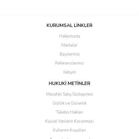
Bu ürünün fiyat bilgisi, resim, ürün açıklamalarında ve diğer
konularda yetersiz gördüğünüz noktaları öneri formunu kullanarak
KURUMSAL LİNKLER
tarafımıza iletebilirsiniz.
Görüş ve önerileriniz için teşekkür ederiz.
Hakkımızda
Markalar
Ürün resmi kalitesiz, bozuk veya görüntülenemiyor.
Bayilerimiz
Ürün açıklamasında eksik bilgiler bulunuyor.
Referanslarımız
Ürün bilgilerinde hatalar bulunuyor.
İletişim
Ürün fiyatı diğer sitelerden daha pahalı.
Bu ürüne benzer farklı alternatifler olmalı.
HUKUKİ METİNLER
Mesafeli Satış Sözleşmesi
Gizlilik ve Güvenlik
Tüketici Hakları
Kişisel Verilerin Korunması
Gönder
Kullanım Koşulları