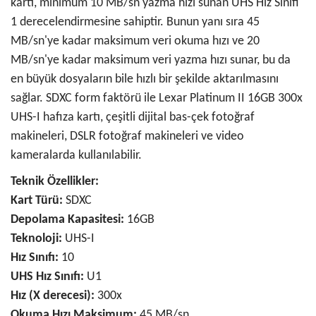
kartı, minimum 10 MB/sn yazma hızı sunan UHS Hız Sınıfı
1 derecelendirmesine sahiptir. Bunun yanı sıra 45
MB/sn'ye kadar maksimum veri okuma hızı ve 20
MB/sn'ye kadar maksimum veri yazma hızı sunar, bu da
en büyük dosyaların bile hızlı bir şekilde aktarılmasını
sağlar. SDXC form faktörü ile Lexar Platinum II 16GB 300x
UHS-I hafıza kartı, çeşitli dijital bas-çek fotoğraf
makineleri, DSLR fotoğraf makineleri ve video
kameralarda kullanılabilir.
Teknik Özellikler:
Kart Türü:
SDXC
Depolama Kapasitesi:
16GB
Teknoloji:
UHS-I
Hız Sınıfı:
10
UHS Hız Sınıfı:
U1
Hız (X derecesi):
300x
Okuma Hızı Maksimum:
45 MB/sn