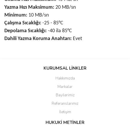
Yazma Hızı Maksimum:
20 MB/sn
Minimum:
10 MB/sn
Çalışma Sıcaklığı:
-25 - 85°C
Depolama Sıcaklığı:
-40 ila 85°C
Dahili Yazma Koruma Anahtarı:
Evet
Bu ürünün fiyat bilgisi, resim, ürün açıklamalarında ve diğer
konularda yetersiz gördüğünüz noktaları öneri formunu kullanarak
KURUMSAL LİNKLER
tarafımıza iletebilirsiniz.
Görüş ve önerileriniz için teşekkür ederiz.
Hakkımızda
Markalar
Ürün resmi kalitesiz, bozuk veya görüntülenemiyor.
Bayilerimiz
Ürün açıklamasında eksik bilgiler bulunuyor.
Referanslarımız
Ürün bilgilerinde hatalar bulunuyor.
İletişim
Ürün fiyatı diğer sitelerden daha pahalı.
Bu ürüne benzer farklı alternatifler olmalı.
HUKUKİ METİNLER