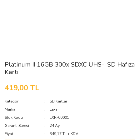
Platinum II 16GB 300x SDXC UHS-I SD Hafıza
Kartı
419,00 TL
Kategori
SD Kartlar
Marka
Lexar
Stok Kodu
LXR-00001
Garanti Süresi
24 Ay
Fiyat
349,17 TL + KDV