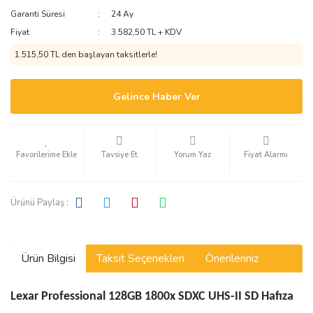
Garanti Süresi
24 Ay
Fiyat
3.582,50 TL + KDV
1.515,50 TL den başlayan taksitlerle!
Gelince Haber Ver
Tavsiye Et
Yorum Yaz
Fiyat Alarmı
Ürünü Paylaş :
Ürün Bilgisi
Taksit Seçenekleri
Önerileriniz
Lexar Professional 128GB 1800x SDXC UHS-II SD Hafıza