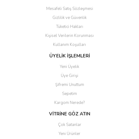
Mesafeli Satış Sözleşmesi
Gizlilik ve Güvenlik
Tüketici Hakları
Kişisel Verilerin Korunması
Gönder
Kullanım Koşulları
ÜYELİK İŞLEMLERİ
Yeni Üyelik
Üye Girişi
Şifremi Unuttum
Sepetim
Kargom Nerede?
VİTRİNE GÖZ ATIN
Çok Satanlar
Yeni Ürünler